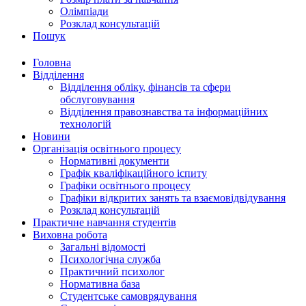
Олімпіади
Розклад консультацій
Пошук
Головна
Відділення
Відділення обліку, фінансів та сфери
обслуговування
Відділення правознавства та інформаційних
технологій
Новини
Організація освітнього процесу
Нормативні документи
Графік кваліфікаційного іспиту
Графіки освітнього процесу
Графіки відкритих занять та взаємовідвідування
Розклад консультацій
Практичне навчання студентів
Виховна робота
Загальні відомості
Психологічна служба
Практичний психолог
Нормативна база
Студентське самоврядування