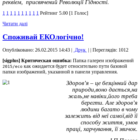
реквіем, присвячений Революції Гідності.
1
1
1
1
1
1
1
1
1
1
Рейтинг 5.00 [1 Голос]
Читати далі
Споживай ЕКОлогічно!
Опубліковано: 26.02.2015 14:43
|
Друк
|
| Переглядів: 1012
[sigplus] Критическая ошибка:
Папка галереи изображений
как ожидается будет относительно пути базовой
2015/eco
папки изображений, указанной в панели управления.
Здоров’я – це безцінний дар
природи,воно дається,на
жаль,не навіки,його треба
берегти. Але здоров’я
людини багато в чому
залежить від неї самої,від її
способу життя, умов
праці, харчування, її звичок.