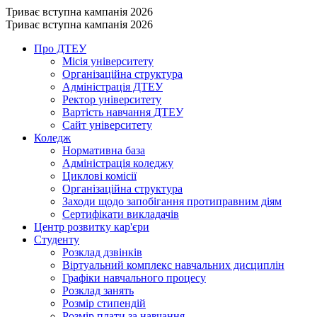
Триває вступна кампанія 2026
Триває вступна кампанія 2026
Про ДТЕУ
Місія університету
Організаційна структура
Адміністрація ДТЕУ
Ректор університету
Вартість навчання ДТЕУ
Сайт університету
Коледж
Нормативна база
Адміністрація коледжу
Циклові комісії
Організаційна структура
Заходи щодо запобігання протиправним діям
Сертифікати викладачів
Центр розвитку кар'єри
Студенту
Розклад дзвінків
Віртуальний комплекс навчальних дисциплін
Графіки навчального процесу
Розклад занять
Розмір стипендій
Розмір плати за навчання