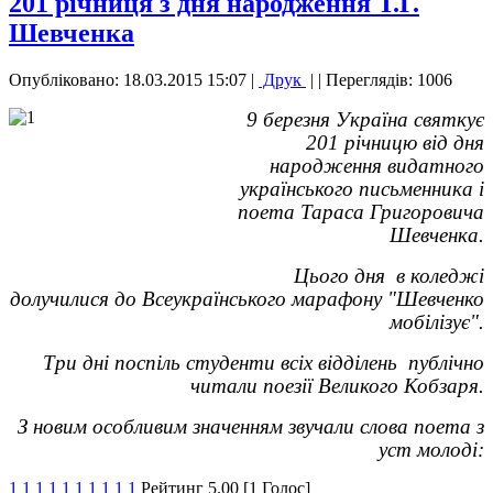
201 річниця з дня народження Т.Г.
Шевченка
Опубліковано: 18.03.2015 15:07
|
Друк
|
| Переглядів: 1006
9 березня Україна святкує
201 річницю від дня
народження видатного
українського письменника і
поета Тараса Григоровича
Шевченка.
Цього дня в коледжі
долучилися до Всеукраїнського марафону "Шевченко
мобілізує".
Три дні поспіль студенти всіх відділень публічно
читали поезії Великого Кобзаря.
З новим особливим значенням звучали слова поета з
уст молоді:
1
1
1
1
1
1
1
1
1
1
Рейтинг 5.00 [1 Голос]