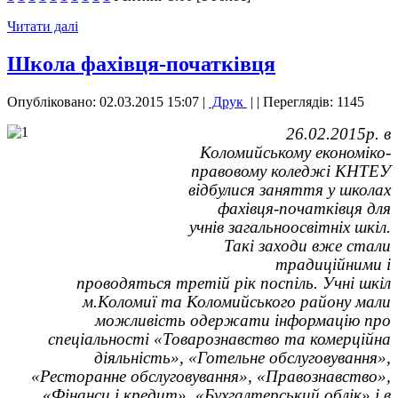
Читати далі
Школа фахівця-початківця
Опубліковано: 02.03.2015 15:07
|
Друк
|
| Переглядів: 1145
26.02.2015р. в
Коломийському економіко-
правовому коледжі КНТЕУ
відбулися заняття у школах
фахівця-початківця для
учнів загальноосвітніх шкіл.
Такі заходи вже стали
традиційними і
проводяться третій рік поспіль. Учні шкіл
м.Коломиї та Коломийського району мали
можливість одержати інформацію про
спеціальності «Товарознавство та комерційна
діяльність», «Готельне обслуговування»,
«Ресторанне обслуговування», «Правознавство»,
«Фінанси і кредит», «Бухгалтерський облік» і в