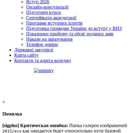
Вступ 2026
Онлайн-консультації
Підготовчі курси
Сертифікати акредитації
Програми вступних іспитів
Підготовка громадян України до вступу у ВНЗ
Показники прийому та обсяг поданих заяв
Накази на зарахування
Телефон довіри
Державні закупівлі
Карта сайту
Контакти та адреса коледжу
×
Помилка
[sigplus] Критическая ошибка:
Папка галереи изображений
как ожидается будет относительно пути базовой
2015/eco