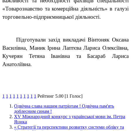
важливості та необхідності фахівців спеціальності
«Товарознавство та комерційна діяльність» в галузі
торговельно-підприємницької діяльності.
Підготували захід викладачі Вінтоняк Оксана
Василівна, Маник Ірина Лаптєва Лариса Олексіївна,
Кучерян Тетяна Іванівна та Басараб Лариса
Анатоліївна.
1
1
1
1
1
1
1
1
1
1
Рейтинг 5.00 [1 Голос]
Одвічна слава нашим патріотам ! Одвічна пам'ять
доблесним синам !
XV Міжнародний конкурс з української мови ім. Петра
Яцика
« Стратегії та перспективи розвитку системи обліку та