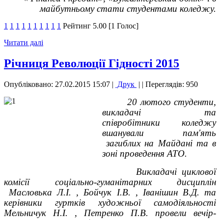
майбутньому стати студентами коледжу.
1
1
1
1
1
1
1
1
1
1
Рейтинг 5.00 [1 Голос]
Читати далі
Річниця Революції Гідності 2015
Опубліковано: 27.02.2015 15:07
|
Друк
|
| Переглядів: 950
20 лютого студенти,
викладачі та
співробітники коледжу
вшанували пам'ять
загиблих на Майдані та в
зоні проведення АТО.
Викладачі циклової
комісії соціально-гуманітарних дисциплін
Масловька Л.І. , Бойчук І.В. , Іванішин В.Д. та
керівники гуртків художньої самодіяльності
Мельничук Н.І. , Петренко П.В. провели вечір-