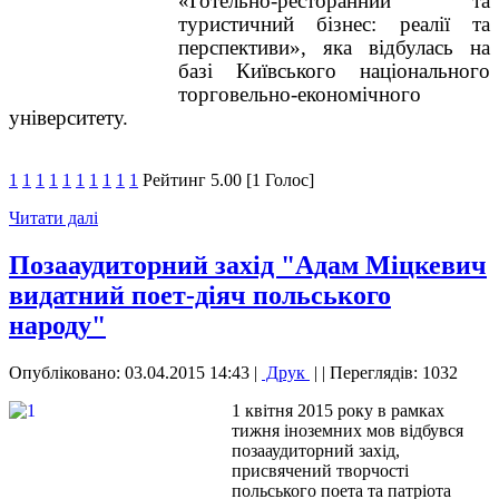
«Готельно-ресторанний та
туристичний бізнес: реалії та
перспективи», яка відбулась на
базі Київського національного
торговельно-економічного
університету.
1
1
1
1
1
1
1
1
1
1
Рейтинг 5.00 [1 Голос]
Читати далі
Позааудиторний захід "Адам Міцкевич
видатний поет-діяч польського
народу"
Опубліковано: 03.04.2015 14:43
|
Друк
|
| Переглядів: 1032
1 квітня 2015 року в рамках
тижня іноземних мов відбувся
позааудиторний захід,
присвячений творчості
польського поета та патріота