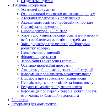
Студентські гуртки
Публічна інформація
Установчі документи
Охорона праці учасників освітнього процесу
Атестація педагогічних працівників
Акредитація освітньо-професійних програм
Сертифікати акредитації
Вибори ректора ДТЕУ 2022
Умови доступності закладу освіти для навчання
осіб з особливими освітніми потребами
Звіти директора про реалізацію Програми
розвитку коледжу
Призначення стипендій
Фінансові документи
Запобігання і виявлення корупції
Освітньо-професійні програми
Алгоритм дій під час надзвичайної ситуації
Інформація про наявність вакантних посад
Відомості про гуртожитки, вільні місця
Перелік додаткових освітніх та інших послуг
Результати моніторингу якості освіти
Інформація про перелік товарів, робіт і послуг,
отриманих як благодійна допомога
Бібліотека
Інформація для абітурієнтів