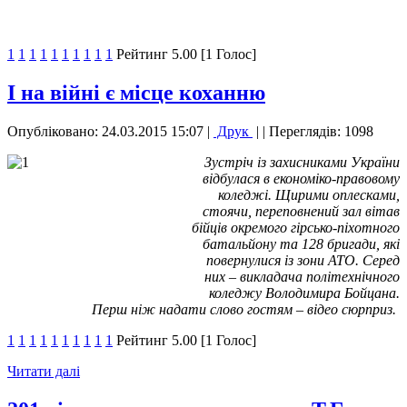
1
1
1
1
1
1
1
1
1
1
Рейтинг 5.00 [1 Голос]
І на війні є місце коханню
Опубліковано: 24.03.2015 15:07
|
Друк
|
| Переглядів: 1098
Зустріч із захисниками України
відбулася в економіко-правовому
коледжі. Щирими оплесками,
стоячи, переповнений зал вітав
бійців окремого гірсько-піхотного
батальйону та 128 бригади, які
повернулися із зони АТО. Серед
них – викладача політехнічного
коледжу Володимира Бойцана.
Перш ніж надати слово гостям – відео сюрприз.
1
1
1
1
1
1
1
1
1
1
Рейтинг 5.00 [1 Голос]
Читати далі