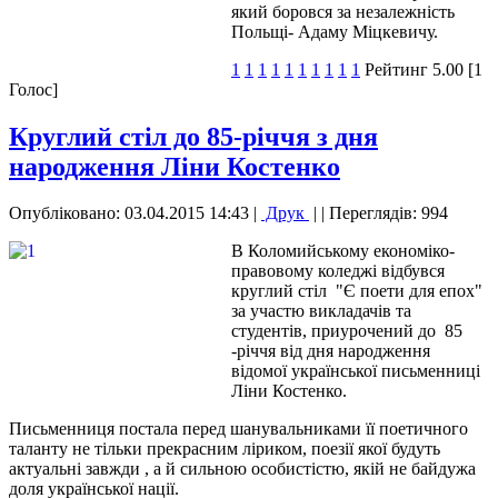
який боровся за незалежність
Польщі- Адаму Міцкевичу.
1
1
1
1
1
1
1
1
1
1
Рейтинг 5.00 [1
Голос]
Круглий стіл до 85-річчя з дня
народження Ліни Костенко
Опубліковано: 03.04.2015 14:43
|
Друк
|
| Переглядів: 994
В Коломийському економіко-
правовому коледжі відбувся
круглий стіл "Є поети для епох"
за участю викладачів та
студентів, приурочений до 85
-річчя від дня народження
відомої української письменниці
Ліни Костенко.
Письменниця постала перед шанувальниками її поетичного
таланту не тільки прекрасним ліриком, поезії якої будуть
актуальні завжди , а й сильною особистістю, якій не байдужа
доля української нації.