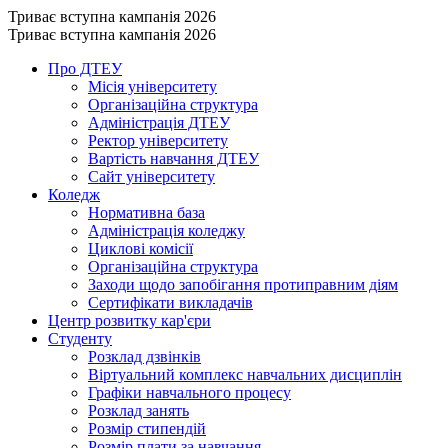
Триває вступна кампанія 2026
Триває вступна кампанія 2026
Про ДТЕУ
Місія університету
Організаційна структура
Адміністрація ДТЕУ
Ректор університету
Вартість навчання ДТЕУ
Сайт університету
Коледж
Нормативна база
Адміністрація коледжу
Циклові комісії
Організаційна структура
Заходи щодо запобігання протиправним діям
Сертифікати викладачів
Центр розвитку кар'єри
Студенту
Розклад дзвінків
Віртуальний комплекс навчальних дисциплін
Графіки навчального процесу
Розклад занять
Розмір стипендій
Розмір плати за навчання