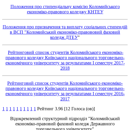
Положення про стипендіальну комісію Коломийського
економіко-правового коледжу КНТЕУ
Положення про призначення та виплату соціальних стипендій
в ВСП "Коломийський економіко-правововий фаховий
коледж ДТЕУ
"
Рейтинговий список студентів Коломийського економіко-
правового коледжу Київського національного торговельно-
економічного університету за результатами І семестру 2017-
2018
Рейтинговий список студентів Коломийського економіко-
правового коледжу Київського національного торговельно-
економічного університету за результатами І семестру 2016-
2017
1
1
1
1
1
1
1
1
1
1
Рейтинг 3.96 [12 Голоса (ов)]
Відокремлений структурний підрозділ "Коломийський
економіко-правовий фаховий коледж Державного
торговельного університету"