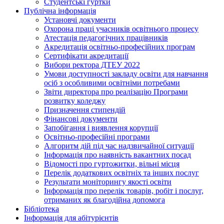
Студентські гуртки
Публічна інформація
Установчі документи
Охорона праці учасників освітнього процесу
Атестація педагогічних працівників
Акредитація освітньо-професійних програм
Сертифікати акредитації
Вибори ректора ДТЕУ 2022
Умови доступності закладу освіти для навчання
осіб з особливими освітніми потребами
Звіти директора про реалізацію Програми
розвитку коледжу
Призначення стипендій
Фінансові документи
Запобігання і виявлення корупції
Освітньо-професійні програми
Алгоритм дій під час надзвичайної ситуації
Інформація про наявність вакантних посад
Відомості про гуртожитки, вільні місця
Перелік додаткових освітніх та інших послуг
Результати моніторингу якості освіти
Інформація про перелік товарів, робіт і послуг,
отриманих як благодійна допомога
Бібліотека
Інформація для абітурієнтів