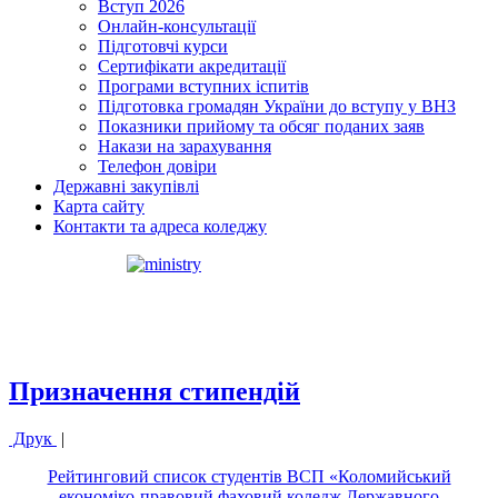
Вступ 2026
Онлайн-консультації
Підготовчі курси
Сертифікати акредитації
Програми вступних іспитів
Підготовка громадян України до вступу у ВНЗ
Показники прийому та обсяг поданих заяв
Накази на зарахування
Телефон довіри
Державні закупівлі
Карта сайту
Контакти та адреса коледжу
Призначення стипендій
Друк
|
Рейтинговий список студентів ВСП «Коломийський
економіко-правовий фаховий коледж Державного