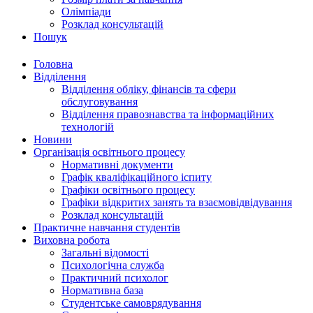
Олімпіади
Розклад консультацій
Пошук
Головна
Відділення
Відділення обліку, фінансів та сфери
обслуговування
Відділення правознавства та інформаційних
технологій
Новини
Організація освітнього процесу
Нормативні документи
Графік кваліфікаційного іспиту
Графіки освітнього процесу
Графіки відкритих занять та взаємовідвідування
Розклад консультацій
Практичне навчання студентів
Виховна робота
Загальні відомості
Психологічна служба
Практичний психолог
Нормативна база
Студентське самоврядування