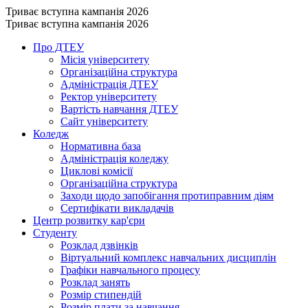
Триває вступна кампанія 2026
Триває вступна кампанія 2026
Про ДТЕУ
Місія університету
Організаційна структура
Адміністрація ДТЕУ
Ректор університету
Вартість навчання ДТЕУ
Сайт університету
Коледж
Нормативна база
Адміністрація коледжу
Циклові комісії
Організаційна структура
Заходи щодо запобігання протиправним діям
Сертифікати викладачів
Центр розвитку кар'єри
Студенту
Розклад дзвінків
Віртуальний комплекс навчальних дисциплін
Графіки навчального процесу
Розклад занять
Розмір стипендій
Розмір плати за навчання