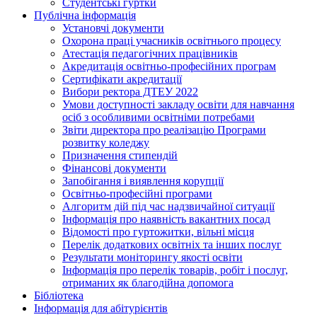
Студентські гуртки
Публічна інформація
Установчі документи
Охорона праці учасників освітнього процесу
Атестація педагогічних працівників
Акредитація освітньо-професійних програм
Сертифікати акредитації
Вибори ректора ДТЕУ 2022
Умови доступності закладу освіти для навчання
осіб з особливими освітніми потребами
Звіти директора про реалізацію Програми
розвитку коледжу
Призначення стипендій
Фінансові документи
Запобігання і виявлення корупції
Освітньо-професійні програми
Алгоритм дій під час надзвичайної ситуації
Інформація про наявність вакантних посад
Відомості про гуртожитки, вільні місця
Перелік додаткових освітніх та інших послуг
Результати моніторингу якості освіти
Інформація про перелік товарів, робіт і послуг,
отриманих як благодійна допомога
Бібліотека
Інформація для абітурієнтів