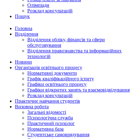
Олімпіади
Розклад консультацій
Пошук
Головна
Відділення
Відділення обліку, фінансів та сфери
обслуговування
Відділення правознавства та інформаційних
технологій
Новини
Організація освітнього процесу
Нормативні документи
Графік кваліфікаційного іспиту
Графіки освітнього процесу
Графіки відкритих занять та взаємовідвідування
Розклад консультацій
Практичне навчання студентів
Виховна робота
Загальні відомості
Психологічна служба
Практичний психолог
Нормативна база
Студентське самоврядування