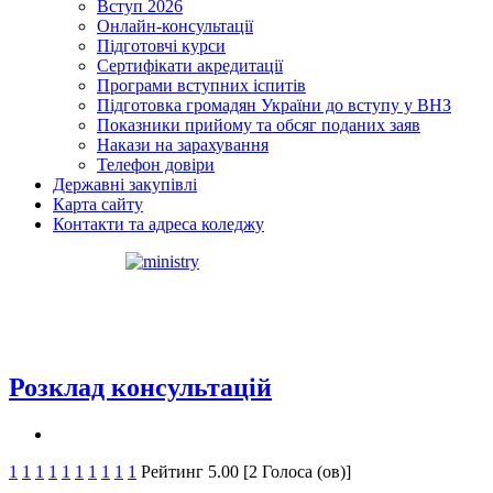
Вступ 2026
Онлайн-консультації
Підготовчі курси
Сертифікати акредитації
Програми вступних іспитів
Підготовка громадян України до вступу у ВНЗ
Показники прийому та обсяг поданих заяв
Накази на зарахування
Телефон довіри
Державні закупівлі
Карта сайту
Контакти та адреса коледжу
Розклад консультацій
1
1
1
1
1
1
1
1
1
1
Рейтинг 5.00 [2 Голоса (ов)]