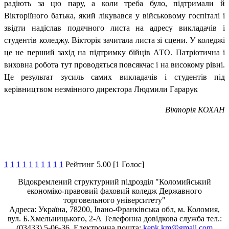
радіють за цю пару, а коли треба було, підтримали й
Вікторіїного батька, який лікувався у військовому госпіталі і
звідти надіслав подячного листа на адресу викладачів і
студентів коледжу. Вікторія зачитала листа зі сцени. У коледжі
це не перший захід на підтримку бійців АТО. Патріотична і
виховна робота тут проводяться повсякчас і на високому рівні.
Це результат зусиль самих викладачів і студентів під
керівництвом незмінного директора Людмили Гарарук
Вікторія КОХАН
1
1
1
1
1
1
1
1
1
1
Рейтинг 5.00 [1 Голос]
Відокремлений структурний підрозділ "Коломийський
економіко-правовий фаховий коледж Державного
торговельного університету"
Адреса: Україна, 78200, Івано-Франківська обл, м. Коломия,
вул. Б.Хмельницького, 2-А Телефонна довідкова служба тел.:
(03433) 5-06-36. Електронна пошта:
kepk.km@gmail.com