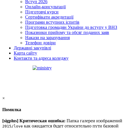
Вступ 2026
Онлайн-консультації
Підготовчі курси
Сертифікати акредитації
Програми вступних іспитів
Підготовка громадян України до вступу у ВНЗ
Показники прийому та обсяг поданих заяв
Накази на зарахування
Телефон довіри
Державні закупівлі
Карта сайту
Контакти та адреса коледжу
×
Помилка
[sigplus] Критическая ошибка:
Папка галереи изображений
как ожидается будет относительно пути базовой
2015/love