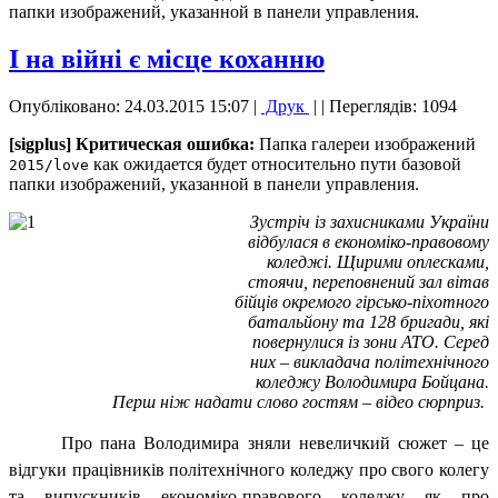
папки изображений, указанной в панели управления.
І на війні є місце коханню
Опубліковано: 24.03.2015 15:07
|
Друк
|
| Переглядів: 1094
[sigplus] Критическая ошибка:
Папка галереи изображений
как ожидается будет относительно пути базовой
2015/love
папки изображений, указанной в панели управления.
Зустріч із захисниками України
відбулася в економіко-правовому
коледжі. Щирими оплесками,
стоячи, переповнений зал вітав
бійців окремого гірсько-піхотного
батальйону та 128 бригади, які
повернулися із зони АТО. Серед
них – викладача політехнічного
коледжу Володимира Бойцана.
Перш ніж надати слово гостям – відео сюрприз.
Про пана Володимира зняли невеличкий сюжет – це
відгуки працівників політехнічного коледжу про свого колегу
та випускників економіко-правового коледжу як про