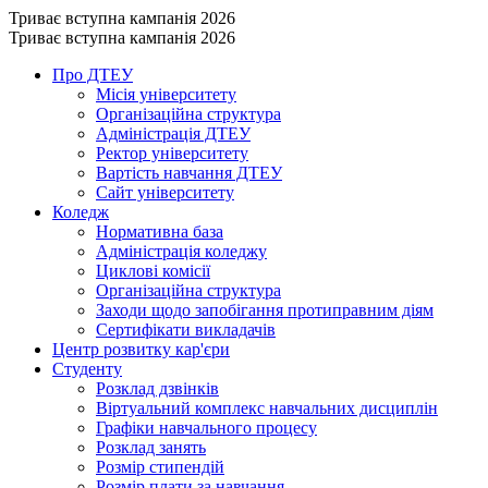
Триває вступна кампанія 2026
Триває вступна кампанія 2026
Про ДТЕУ
Місія університету
Організаційна структура
Адміністрація ДТЕУ
Ректор університету
Вартість навчання ДТЕУ
Сайт університету
Коледж
Нормативна база
Адміністрація коледжу
Циклові комісії
Організаційна структура
Заходи щодо запобігання протиправним діям
Сертифікати викладачів
Центр розвитку кар'єри
Студенту
Розклад дзвінків
Віртуальний комплекс навчальних дисциплін
Графіки навчального процесу
Розклад занять
Розмір стипендій
Розмір плати за навчання