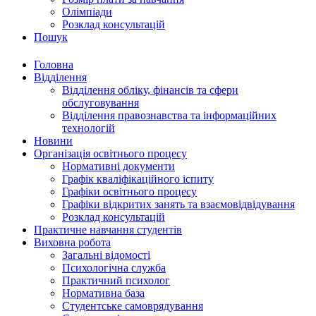
Олімпіади
Розклад консультацій
Пошук
Головна
Відділення
Відділення обліку, фінансів та сфери
обслуговування
Відділення правознавства та інформаційних
технологій
Новини
Організація освітнього процесу
Нормативні документи
Графік кваліфікаційного іспиту
Графіки освітнього процесу
Графіки відкритих занять та взаємовідвідування
Розклад консультацій
Практичне навчання студентів
Виховна робота
Загальні відомості
Психологічна служба
Практичний психолог
Нормативна база
Студентське самоврядування