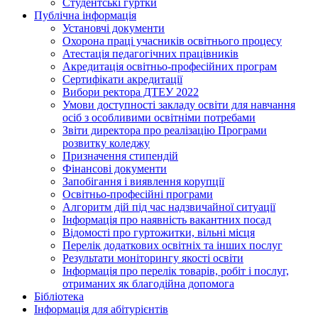
Студентські гуртки
Публічна інформація
Установчі документи
Охорона праці учасників освітнього процесу
Атестація педагогічних працівників
Акредитація освітньо-професійних програм
Сертифікати акредитації
Вибори ректора ДТЕУ 2022
Умови доступності закладу освіти для навчання
осіб з особливими освітніми потребами
Звіти директора про реалізацію Програми
розвитку коледжу
Призначення стипендій
Фінансові документи
Запобігання і виявлення корупції
Освітньо-професійні програми
Алгоритм дій під час надзвичайної ситуації
Інформація про наявність вакантних посад
Відомості про гуртожитки, вільні місця
Перелік додаткових освітніх та інших послуг
Результати моніторингу якості освіти
Інформація про перелік товарів, робіт і послуг,
отриманих як благодійна допомога
Бібліотека
Інформація для абітурієнтів