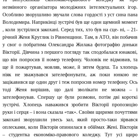
незмінного організатора молодіжних інтелектуальних ігор.
Особливо зворушливо звучали слова гордості з уст сина пана
Володимира. Наприкінці зустрічі був ще один щемний момент
, коли зустрілися закохані. Серед тих, хто був на сце- ні, – 21-
річний Женя Круглик із Рівненщини. Там, в АТО, він побачив
у свог о побратима Олександра Жилака фотографію доньки
Вікторії. Дівчина з першого погляду так сподобалася юнакові,
що він попросив її номер телефону. Чоловік не відмовив, та
ще й пожартував, мовляв, може, й зятем будеш. Та хлопець
ніяк не зважувався зателефонувати, аж поки юнкою не
зацікавився ще один друг і теж попросив номер телефону. Ось
тоді Женя вирішив, що далі зволікати не можна – і
зателефонував. Спершу це були розмови, потім дві короткі
зустрічі. Хлопець наважився зробити Вікторії пропозицію
руки і серця – і вона сказала «так». Своїми щирими почуттями
закохані зворушили увесь зал, який просто-таки зірвався
оплесками, коли Вікторія опинилася в обіймах Жені. Вікторія
– студентка економіко-правового коледжу. Тут усі щиро