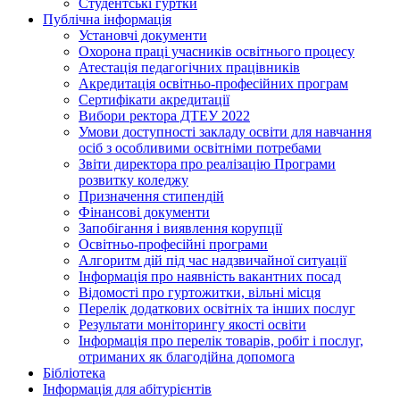
Студентські гуртки
Публічна інформація
Установчі документи
Охорона праці учасників освітнього процесу
Атестація педагогічних працівників
Акредитація освітньо-професійних програм
Сертифікати акредитації
Вибори ректора ДТЕУ 2022
Умови доступності закладу освіти для навчання
осіб з особливими освітніми потребами
Звіти директора про реалізацію Програми
розвитку коледжу
Призначення стипендій
Фінансові документи
Запобігання і виявлення корупції
Освітньо-професійні програми
Алгоритм дій під час надзвичайної ситуації
Інформація про наявність вакантних посад
Відомості про гуртожитки, вільні місця
Перелік додаткових освітніх та інших послуг
Результати моніторингу якості освіти
Інформація про перелік товарів, робіт і послуг,
отриманих як благодійна допомога
Бібліотека
Інформація для абітурієнтів