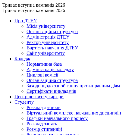
Триває вступна кампанія 2026
Триває вступна кампанія 2026
Про ДТЕУ
Місія університету
Організаційна структура
Адміністрація ДТЕУ
Ректор університету
Вартість навчання ДТЕУ
Сайт університету
Коледж
Нормативна база
Адміністрація коледжу
Циклові комісії
Організаційна структура
Заходи щодо запобігання протиправним діям
Сертифікати викладачів
Центр розвитку кар'єри
Студенту
Розклад дзвінків
Віртуальний комплекс навчальних дисциплін
Графіки навчального процесу
Розклад занять
Розмір стипендій
Розмір плати за навчання