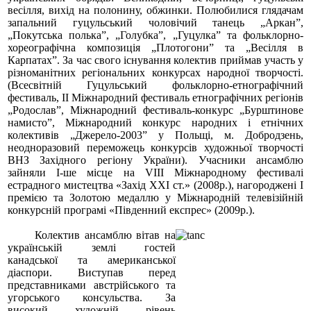
весілля, вихід на полонину, обжинки. Полюбилися глядачам
запальний гуцульський чоловічий танець „Аркан”,
„Покутська полька”, „Голубка”, „Гуцулка” та фольклорно-
хореографічна композиція „Плотогони” та „Весілля в
Карпатах”. За час свого існування колектив приймав участь у
різноманітних регіональних конкурсах народної творчості.
(Всесвітній Гуцульський фольклорно-етнографічний
фестиваль, ІІ Міжнародний фестиваль етнографічних регіонів
„Родослав”, Міжнародний фестиваль-конкурс „Бурштинове
намисто”, Міжнародний конкурс народних і етнічних
колективів „Джерело-2003” у Польщі, м. Добродзень,
неодноразовий переможець конкурсів художньої творчості
ВНЗ Західного регіону України). Учасники ансамблю
зайняли І-ше місце на VІІІ Міжнародному фестивалі
естрадного мистецтва «Захід ХХІ ст.» (2008р.), нагороджені І
премією та Золотою медаллю у Міжнародній телевізійній
конкурсній програмі «Південний експрес» (2009р.).
Колектив ансамблю вітав на
українській землі гостей
канадської та американської
діаспори. Виступав перед
представниками австрійського та
угорського консульства. За
високий художній рівень