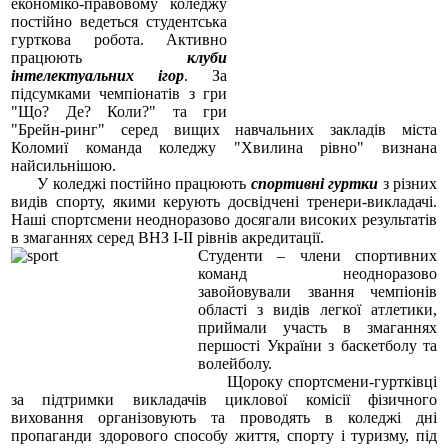
економіко-правовому коледжу
постійно ведеться студентська
гурткова робота. Активно
працюють
клуби
інтелектуальних ігор
. За
підсумками чемпіонатів з гри
"Що? Де? Коли?" та гри
"Брейн-ринг" серед вищих навчальних закладів міста
Коломиї команда коледжу "Хвилина рівно" визнана
найсильнішою.
У коледжі постійно працюють
спортивні гуртки
з різних
видів спорту, якими керують досвідчені тренери-викладачі.
Наші спортсмени неодноразово досягали високих результатів
в змаганнях серед ВНЗ І-ІІ рівнів акредитації.
Студенти – члени спортивних
команд неодноразово
завойовували звання чемпіонів
області з видів легкої атлетики,
приймали участь в змаганнях
першості України з баскетболу та
волейболу.
Щороку спортсмени-гуртківці
за підтримки викладачів циклової комісії фізичного
виховання організовують та проводять в коледжі дні
пропаганди здорового способу життя, спорту і туризму, під