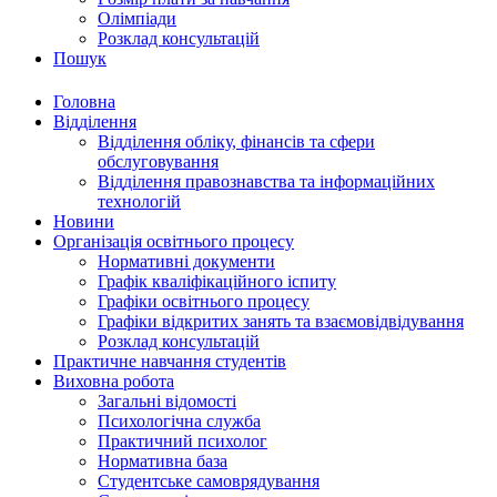
Олімпіади
Розклад консультацій
Пошук
Головна
Відділення
Відділення обліку, фінансів та сфери
обслуговування
Відділення правознавства та інформаційних
технологій
Новини
Організація освітнього процесу
Нормативні документи
Графік кваліфікаційного іспиту
Графіки освітнього процесу
Графіки відкритих занять та взаємовідвідування
Розклад консультацій
Практичне навчання студентів
Виховна робота
Загальні відомості
Психологічна служба
Практичний психолог
Нормативна база
Студентське самоврядування