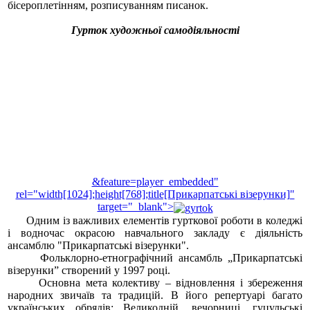
бісероплетінням, розписуванням писанок.
Гурток художньої самодіяльності
&feature=player_embedded"
rel="width[1024];height[768];title[Прикарпатські візерунки]"
target="_blank">
Одним із важливих елементів гурткової роботи в коледжі
і водночас окрасою навчального закладу є діяльність
ансамблю "Прикарпатські візерунки".
Фольклорно-етнографічний ансамбль „Прикарпатські
візерунки” створений у 1997 році.
Основна мета колективу – відновлення і збереження
народних звичаїв та традицій. В його репертуарі багато
українських обрядів: Великодній, вечорниці, гуцульські