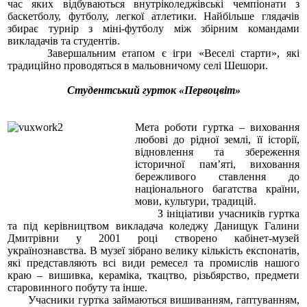
час яких відбуваються внутріколеджівські чемпіонати з
баскетболу, футболу, легкої атлетики. Найбільше глядачів
збирає турнір з міні-футболу між збірним командами
викладачів та студентів.
Завершальним етапом є ігри «Веселі старти», які
традиційно проводяться в мальовничому селі Шешори.
Студентський гурток «Первоцвіт»
Мета роботи гуртка – виховання
любові до рідної землі, її історії,
відновлення та збереження
історичної пам’яті, виховання
бережливого ставлення до
національного багатства країни,
мови, культури, традицій.
З ініціативи учасників гуртка
та під керівництвом викладача коледжу Данищук Галини
Дмитрівни у 2001 році створено кабінет-музей
українознавства. В музеї зібрано велику кількість експонатів,
які представляють всі види ремесел та промислів нашого
краю – вишивка, кераміка, ткацтво, різьбярство, предмети
старовинного побуту та інше.
Учасники гуртка займаються вишиванням, гаптуванням,