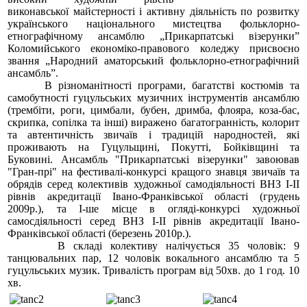
виконавської майстерності і активну діяльність по розвитку
українського національного мистецтва фольклорно-
етнографічному ансамблю „Прикарпатські візерунки”
Коломийського економіко-правового коледжу присвоєно
звання „Народний аматорський фольклорно-етнографічний
ансамбль”.
В різноманітності програми, багатстві костюмів та
самобутності гуцульських музичних інструментів ансамблю
(трембіти, роги, цимбали, бубен, дримба, флояра, коза-бас,
скрипка, сопілка та інші) виражено багатогранність, колорит
та автентичність звичаїв і традицій народностей, які
проживають на Гуцульщині, Покутті, Бойківщині та
Буковині. Ансамбль "Прикарпатські візерунки" завоював
"Гран-прі" на фестивалі-конкурсі кращого знавця звичаїв та
обрядів серед колективів художньої самодіяльності ВНЗ І-ІІ
рівнів акредитації Івано-Франківської області (грудень
2009р.), та І-ше місце в огляді-конкурсі художньої
самосдіяльності серед ВНЗ І-ІІ рівнів акредитації Івано-
Франківської області (березень 2010р.).
В складі колективу налічується 35 чоловік: 9
танцювальних пар, 12 чоловік вокального ансамблю та 5
гуцульських музик. Тривалість програм від 50хв. до 1 год. 10
хв.