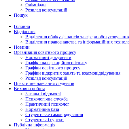
Олімпіади
Розклад консультацій
Пошук
Головна
Відділення
Відділення обліку, фінансів та сфери обслуговуванн
Відділення правознавства та інформаційних технол
Новини
Організація освітнього процесу
Нормативні документи
Графік кваліфікаційного іспиту
Графіки освітнього процесу
Графіки відкритих занять та взаємовідвідування
Розклад консультацій
Практичне навчання студентів
Виховна робота
Загальні відомості
Психологічна служба
Практичний психолог
Нормативна база
Студентське самоврядування
Студентські гуртки
Публічна інформація