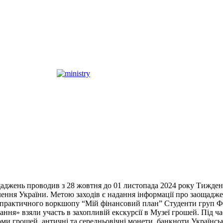
аджень проводив з 28 жовтня до 01 листопада 2024 року Тиждень 
ення України. Метою заходів є надання інформації про заощаджен
 практичного воркшопу “Мій фінансовий план” Студенти груп ФК 
ання» взяли участь в захопливій екскурсії в Музеї грошей. Під ч
орми грошей, античні та середньовічні монети, банкноти Українсь