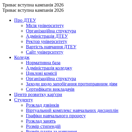
Триває вступна кампанія 2026
Триває вступна кампанія 2026
Про ДТЕУ
Місія університету
Організаційна структура
Адміністрація ДТЕУ
Ректор університету
Вартість навчання ДТЕУ
Сайт університету
Коледж
Нормативна база
Адміністрація коледжу
Циклові комісії
Організаційна структура
Заходи щодо запобігання протиправним діям
Сертифікати викладачів
Центр розвитку кар'єри
Студенту
Розклад дзвінків
Віртуальний комплекс навчальних дисциплін
Графіки навчального процесу
Розклад занять
Розмір стипендій
Розмір плати за навчання