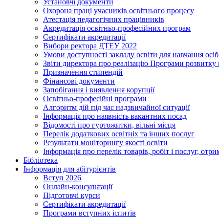
Установчі документи
Охорона праці учасників освітнього процесу
Атестація педагогічних працівників
Акредитація освітньо-професійних програм
Сертифікати акредитації
Вибори ректора ДТЕУ 2022
Умови доступності закладу освіти для навчання осі
Звіти директора про реалізацію Програми розвитку
Призначення стипендій
Фінансові документи
Запобігання і виявлення корупції
Освітньо-професійні програми
Алгоритм дій під час надзвичайної ситуації
Інформація про наявність вакантних посад
Відомості про гуртожитки, вільні місця
Перелік додаткових освітніх та інших послуг
Результати моніторингу якості освіти
Інформація про перелік товарів, робіт і послуг, от
Бібліотека
Інформація для абітурієнтів
Вступ 2026
Онлайн-консультації
Підготовчі курси
Сертифікати акредитації
Програми вступних іспитів