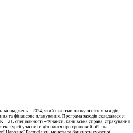
заощаджень – 2024, який включав низку освітніх заходів,
ня та фінансове планування. Програма заходів складалася з:
– 21, спеціальності «Фінанси, банківська справа, страхування
ас екскурсії учасники дізналися про грошовий обіг на
кої Народної Республіки, монети та банкноти сучасної