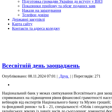
Підготовка громадян України до вступу у ВНЗ
Показники прийому та обсяг поданих заяв
Накази на зарахування
Телефон довіри
Державні закупівлі
Карта сайту
Контакти та адреса коледжу
Всесвітній день заощаджень
Опубліковано: 08.11.2024 07:01
|
Друк
|
| Переглядів: 271
Національний банк у межах святкування Всесвітнього дня заощ
спрямованих на підвищення рівня фінансової грамотності насел
вебінарів від експертів Національного банку та Музею грошей;
та фондовий ринок» та Б – 21, спеціальності «Облік і оподаткув
українських землях із давніх часів до сьогодення: домонетні ф