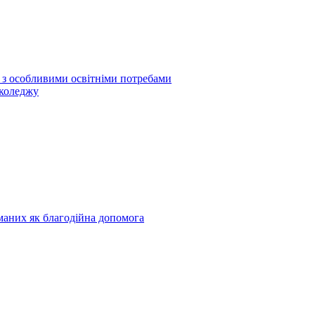
б з особливими освітніми потребами
 коледжу
риманих як благодійна допомога