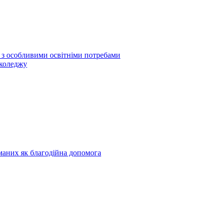
б з особливими освітніми потребами
 коледжу
риманих як благодійна допомога