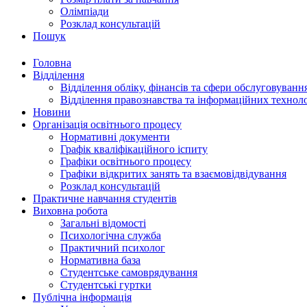
Олімпіади
Розклад консультацій
Пошук
Головна
Відділення
Відділення обліку, фінансів та сфери обслуговуванн
Відділення правознавства та інформаційних технол
Новини
Організація освітнього процесу
Нормативні документи
Графік кваліфікаційного іспиту
Графіки освітнього процесу
Графіки відкритих занять та взаємовідвідування
Розклад консультацій
Практичне навчання студентів
Виховна робота
Загальні відомості
Психологічна служба
Практичний психолог
Нормативна база
Студентське самоврядування
Студентські гуртки
Публічна інформація