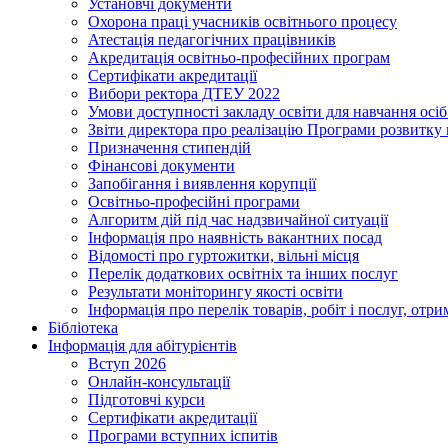
Установчі документи
Охорона праці учасників освітнього процесу
Атестація педагогічних працівників
Акредитація освітньо-професійних програм
Сертифікати акредитації
Вибори ректора ДТЕУ 2022
Умови доступності закладу освіти для навчання осі
Звіти директора про реалізацію Програми розвитку
Призначення стипендій
Фінансові документи
Запобігання і виявлення корупції
Освітньо-професійні програми
Алгоритм дій під час надзвичайної ситуації
Інформація про наявність вакантних посад
Відомості про гуртожитки, вільні місця
Перелік додаткових освітніх та інших послуг
Результати моніторингу якості освіти
Інформація про перелік товарів, робіт і послуг, от
Бібліотека
Інформація для абітурієнтів
Вступ 2026
Онлайн-консультації
Підготовчі курси
Сертифікати акредитації
Програми вступних іспитів