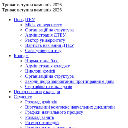
Триває вступна кампанія 2026
Триває вступна кампанія 2026
Про ДТЕУ
Місія університету
Організаційна структура
Адміністрація ДТЕУ
Ректор університету
Вартість навчання ДТЕУ
Сайт університету
Коледж
Нормативна база
Адміністрація коледжу
Циклові комісії
Організаційна структура
Заходи щодо запобігання протиправним діям
Сертифікати викладачів
Центр розвитку кар'єри
Студенту
Розклад дзвінків
Віртуальний комплекс навчальних дисциплін
Графіки навчального процесу
Розклад занять
Розмір стипендій
Розмір плати за навчання