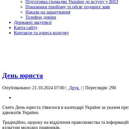
Підготовка громадян України до вступу у ВНЗ
Показники прийому та обсяг поданих заяв
Накази на зарахування
Телефон довіри
Державні закупівлі
Карта сайту
Контакти та адреса коледжу
День юриста
Опубліковано: 21.10.2024 07:00
|
Друк
|
| Переглядів: 290
Свято День юриста з'явилося в календарі України за указом пре
адвокатів України.
Традиційно, щороку на відділення правознавства та інформаці
культури молодих правників.