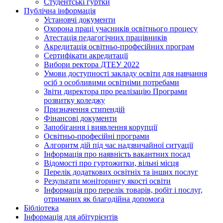
Студентські гуртки
Публічна інформація
Установчі документи
Охорона праці учасників освітнього процесу
Атестація педагогічних працівників
Акредитація освітньо-професійних програм
Сертифікати акредитації
Вибори ректора ДТЕУ 2022
Умови доступності закладу освіти для навчання
осіб з особливими освітніми потребами
Звіти директора про реалізацію Програми
розвитку коледжу
Призначення стипендій
Фінансові документи
Запобігання і виявлення корупції
Освітньо-професійні програми
Алгоритм дій під час надзвичайної ситуації
Інформація про наявність вакантних посад
Відомості про гуртожитки, вільні місця
Перелік додаткових освітніх та інших послуг
Результати моніторингу якості освіти
Інформація про перелік товарів, робіт і послуг,
отриманих як благодійна допомога
Бібліотека
Інформація для абітурієнтів