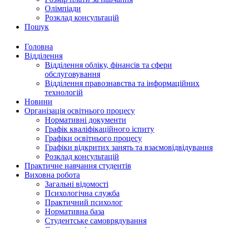
Олімпіади
Розклад консультацій
Пошук
Головна
Відділення
Відділення обліку, фінансів та сфери
обслуговування
Відділення правознавства та інформаційних
технологій
Новини
Організація освітнього процесу
Нормативні документи
Графік кваліфікаційного іспиту
Графіки освітнього процесу
Графіки відкритих занять та взаємовідвідування
Розклад консультацій
Практичне навчання студентів
Виховна робота
Загальні відомості
Психологічна служба
Практичний психолог
Нормативна база
Студентське самоврядування