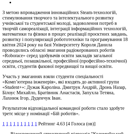
З метою впровадження інноваційних Steam-технологій,
стимулювання творчого та інтелектуального розвитку
учнівської та студентської молоді, задоволення потреб в
творчій самореалізації, інтеграції інформаційних технологій,
математики та фізики в процес реалізації проєктних завдань,
розвитку і популяризації робототехніки та програмування 18
квітня 2024 року на базі Університету Короля Данила
проводились обласні змагання радіокерованих роботів
«Roborace» серед здобувачів освіти закладів загальної
середньої, позашкільної, професійної (професійно-технічної)
освіти, студентів фахової передвищої та вищої освіти.
Участь у змаганнях взяли студенти спеціальності
«Комп’ютерна інженерія», які входять до активної групи
«Student+»: Дужак Кароліна. Дмитрук Андрій, Дронь Назар,
Білоус Михайло, Братівник Анастасія, Запухла Тетяна,
Лахнюк Ігор, Дуденчук Іван.
Результатом відповідальної командної роботи стало здобуте
третє місце у номінації «Бій роботів».
1
1
1
1
1
1
1
1
1
1
Рейтинг 4.63 [4 Голоса (ов)]
Відокремлений структурний підрозділ "Коломийський