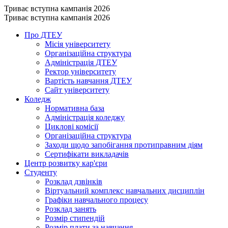
Триває вступна кампанія 2026
Триває вступна кампанія 2026
Про ДТЕУ
Місія університету
Організаційна структура
Адміністрація ДТЕУ
Ректор університету
Вартість навчання ДТЕУ
Сайт університету
Коледж
Нормативна база
Адміністрація коледжу
Циклові комісії
Організаційна структура
Заходи щодо запобігання протиправним діям
Сертифікати викладачів
Центр розвитку кар'єри
Студенту
Розклад дзвінків
Віртуальний комплекс навчальних дисциплін
Графіки навчального процесу
Розклад занять
Розмір стипендій
Розмір плати за навчання