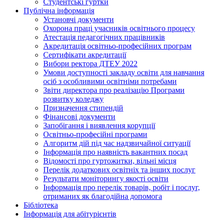
Студентські гуртки
Публічна інформація
Установчі документи
Охорона праці учасників освітнього процесу
Атестація педагогічних працівників
Акредитація освітньо-професійних програм
Сертифікати акредитації
Вибори ректора ДТЕУ 2022
Умови доступності закладу освіти для навчання
осіб з особливими освітніми потребами
Звіти директора про реалізацію Програми
розвитку коледжу
Призначення стипендій
Фінансові документи
Запобігання і виявлення корупції
Освітньо-професійні програми
Алгоритм дій під час надзвичайної ситуації
Інформація про наявність вакантних посад
Відомості про гуртожитки, вільні місця
Перелік додаткових освітніх та інших послуг
Результати моніторингу якості освіти
Інформація про перелік товарів, робіт і послуг,
отриманих як благодійна допомога
Бібліотека
Інформація для абітурієнтів