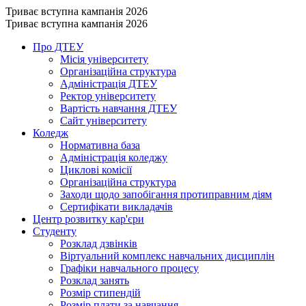
Триває вступна кампанія 2026
Триває вступна кампанія 2026
Про ДТЕУ
Місія університету
Організаційна структура
Адміністрація ДТЕУ
Ректор університету
Вартість навчання ДТЕУ
Сайт університету
Коледж
Нормативна база
Адміністрація коледжу
Циклові комісії
Організаційна структура
Заходи щодо запобігання протиправним діям
Сертифікати викладачів
Центр розвитку кар'єри
Студенту
Розклад дзвінків
Віртуальний комплекс навчальних дисциплін
Графіки навчального процесу
Розклад занять
Розмір стипендій
Розмір плати за навчання