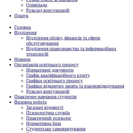
Олімпіади
Розклад консультацій
Пошук
Головна
Відділення
Відділення обліку, фінансів та сфери
обслуговування
Відділення правознавства та інформаційних
технологій
Новини
Організація освітнього процесу
Нормативні документи
Графік кваліфікаційного іспиту
Графіки освітнього процесу
Графіки відкритих занять та взаємовідвідування
Розклад консультацій
Практичне навчання студентів
Виховна робота
Загальні відомості
Психологічна служба
Практичний психолог
Нормативна база
Студентське самоврядування