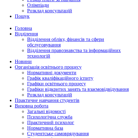
Олімпіади
Розклад консультацій
Пошук
Головна
Відділення
Відділення обліку, фінансів та сфери
обслуговування
Відділення правознавства та інформаційних
технологій
Новини
Організація освітнього процесу
Нормативні документи
Графік кваліфікаційного іспиту
Графіки освітнього процесу
Графіки відкритих занять та взаємовідвідування
Розклад консультацій
Практичне навчання студентів
Виховна робота
Загальні відомості
Психологічна служба
Практичний психолог
Нормативна база
Студентське самоврядування