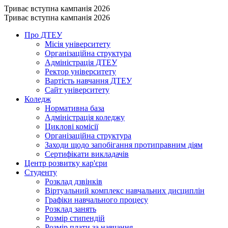
Триває вступна кампанія 2026
Триває вступна кампанія 2026
Про ДТЕУ
Місія університету
Організаційна структура
Адміністрація ДТЕУ
Ректор університету
Вартість навчання ДТЕУ
Сайт університету
Коледж
Нормативна база
Адміністрація коледжу
Циклові комісії
Організаційна структура
Заходи щодо запобігання протиправним діям
Сертифікати викладачів
Центр розвитку кар'єри
Студенту
Розклад дзвінків
Віртуальний комплекс навчальних дисциплін
Графіки навчального процесу
Розклад занять
Розмір стипендій
Розмір плати за навчання