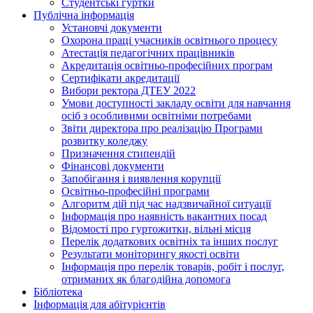
Студентські гуртки
Публічна інформація
Установчі документи
Охорона праці учасників освітнього процесу
Атестація педагогічних працівників
Акредитація освітньо-професійних програм
Сертифікати акредитації
Вибори ректора ДТЕУ 2022
Умови доступності закладу освіти для навчання
осіб з особливими освітніми потребами
Звіти директора про реалізацію Програми
розвитку коледжу
Призначення стипендій
Фінансові документи
Запобігання і виявлення корупції
Освітньо-професійні програми
Алгоритм дій під час надзвичайної ситуації
Інформація про наявність вакантних посад
Відомості про гуртожитки, вільні місця
Перелік додаткових освітніх та інших послуг
Результати моніторингу якості освіти
Інформація про перелік товарів, робіт і послуг,
отриманих як благодійна допомога
Бібліотека
Інформація для абітурієнтів