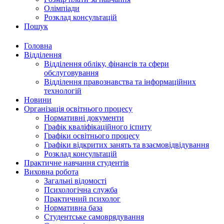
Олімпіади
Розклад консультацій
Пошук
Головна
Відділення
Відділення обліку, фінансів та сфери
обслуговування
Відділення правознавства та інформаційних
технологій
Новини
Організація освітнього процесу
Нормативні документи
Графік кваліфікаційного іспиту
Графіки освітнього процесу
Графіки відкритих занять та взаємовідвідування
Розклад консультацій
Практичне навчання студентів
Виховна робота
Загальні відомості
Психологічна служба
Практичний психолог
Нормативна база
Студентське самоврядування