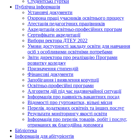
Студентські гуртки
Публічна інформація
Установчі документи
Охорона праці учасників освітнього процесу
Атестація педагогічних працівників
Акредитація освітньо-професійних програм
Сертифікати акредитації
Вибори ректора ДТЕУ 2022
Умови доступності закладу освіти для навчання
осіб з особливими освітніми потребами
Звіти директора про реалізацію Програми
розвитку коледжу
Призначення стипендій
Фінансові документи
Запобігання і виявлення корупції
Освітньо-професійні програми
Алгоритм дій під час надзвичайної ситуації
Інформація про наявність вакантних посад
Відомості про гуртожитки, вільні місця
Перелік додаткових освітніх та інших послуг
Результати моніторингу якості освіти
Інформація про перелік товарів, робіт і послуг,
отриманих як благодійна допомога
Бібліотека
Інформація для абітурієнтів