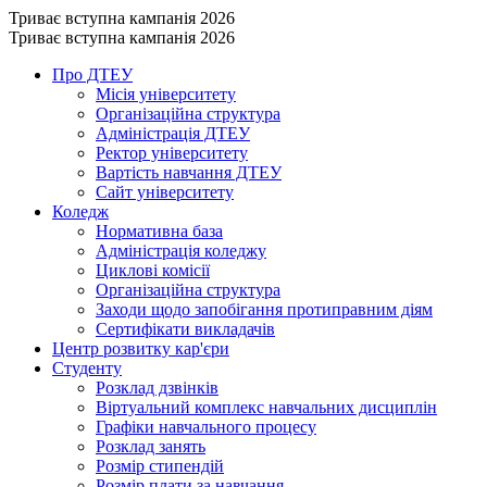
Триває вступна кампанія 2026
Триває вступна кампанія 2026
Про ДТЕУ
Місія університету
Організаційна структура
Адміністрація ДТЕУ
Ректор університету
Вартість навчання ДТЕУ
Сайт університету
Коледж
Нормативна база
Адміністрація коледжу
Циклові комісії
Організаційна структура
Заходи щодо запобігання протиправним діям
Сертифікати викладачів
Центр розвитку кар'єри
Студенту
Розклад дзвінків
Віртуальний комплекс навчальних дисциплін
Графіки навчального процесу
Розклад занять
Розмір стипендій
Розмір плати за навчання