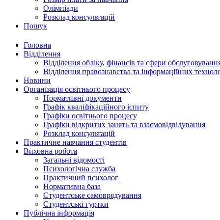
Олімпіади
Розклад консультацій
Пошук
Головна
Відділення
Відділення обліку, фінансів та сфери обслуговуванн
Відділення правознавства та інформаційних технол
Новини
Організація освітнього процесу
Нормативні документи
Графік кваліфікаційного іспиту
Графіки освітнього процесу
Графіки відкритих занять та взаємовідвідування
Розклад консультацій
Практичне навчання студентів
Виховна робота
Загальні відомості
Психологічна служба
Практичний психолог
Нормативна база
Студентське самоврядування
Студентські гуртки
Публічна інформація