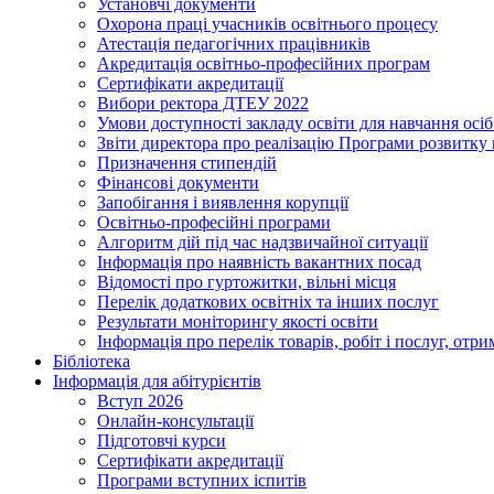
Установчі документи
Охорона праці учасників освітнього процесу
Атестація педагогічних працівників
Акредитація освітньо-професійних програм
Сертифікати акредитації
Вибори ректора ДТЕУ 2022
Умови доступності закладу освіти для навчання осі
Звіти директора про реалізацію Програми розвитку
Призначення стипендій
Фінансові документи
Запобігання і виявлення корупції
Освітньо-професійні програми
Алгоритм дій під час надзвичайної ситуації
Інформація про наявність вакантних посад
Відомості про гуртожитки, вільні місця
Перелік додаткових освітніх та інших послуг
Результати моніторингу якості освіти
Інформація про перелік товарів, робіт і послуг, от
Бібліотека
Інформація для абітурієнтів
Вступ 2026
Онлайн-консультації
Підготовчі курси
Сертифікати акредитації
Програми вступних іспитів