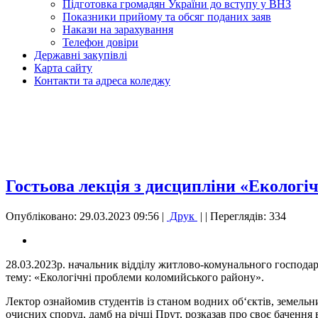
Підготовка громадян України до вступу у ВНЗ
Показники прийому та обсяг поданих заяв
Накази на зарахування
Телефон довіри
Державні закупівлі
Карта сайту
Контакти та адреса коледжу
Гостьова лекція з дисципліни «Екологі
Опубліковано: 29.03.2023 09:56
|
Друк
|
| Переглядів: 334
28.03.2023р. начальник відділу житлово-комунального господа
тему: «Екологічні проблеми коломийського району».
Лектор ознайомив студентів із станом водних об‘єктів, земельни
очисних споруд, дамб на річці Прут, розказав про своє бачення