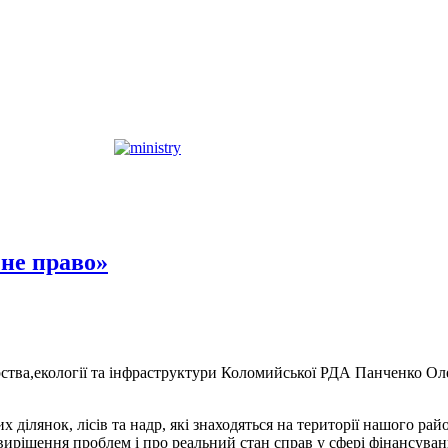
чне право»
рства,екології та інфраструктури Коломийської РДА Панченко Ол
х ділянок, лісів та надр, які знаходяться на території нашого р
 вирішення проблем і про реальний стан справ у сфері фінансува