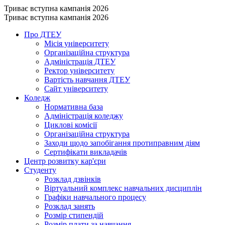
Триває вступна кампанія 2026
Триває вступна кампанія 2026
Про ДТЕУ
Місія університету
Організаційна структура
Адміністрація ДТЕУ
Ректор університету
Вартість навчання ДТЕУ
Сайт університету
Коледж
Нормативна база
Адміністрація коледжу
Циклові комісії
Організаційна структура
Заходи щодо запобігання протиправним діям
Сертифікати викладачів
Центр розвитку кар'єри
Студенту
Розклад дзвінків
Віртуальний комплекс навчальних дисциплін
Графіки навчального процесу
Розклад занять
Розмір стипендій
Розмір плати за навчання