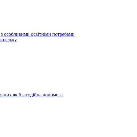
б з особливими освітніми потребами
 коледжу
риманих як благодійна допомога