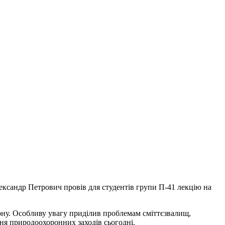
ександр Петрович провів для студентів групи П-41 лекцію на
айону. Особливу увагу приділив проблемам сміттєзвалищ,
ння природоохоронних заходів сьогодні.