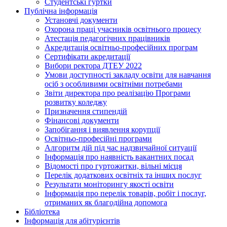
Студентські гуртки
Публічна інформація
Установчі документи
Охорона праці учасників освітнього процесу
Атестація педагогічних працівників
Акредитація освітньо-професійних програм
Сертифікати акредитації
Вибори ректора ДТЕУ 2022
Умови доступності закладу освіти для навчання
осіб з особливими освітніми потребами
Звіти директора про реалізацію Програми
розвитку коледжу
Призначення стипендій
Фінансові документи
Запобігання і виявлення корупції
Освітньо-професійні програми
Алгоритм дій під час надзвичайної ситуації
Інформація про наявність вакантних посад
Відомості про гуртожитки, вільні місця
Перелік додаткових освітніх та інших послуг
Результати моніторингу якості освіти
Інформація про перелік товарів, робіт і послуг,
отриманих як благодійна допомога
Бібліотека
Інформація для абітурієнтів