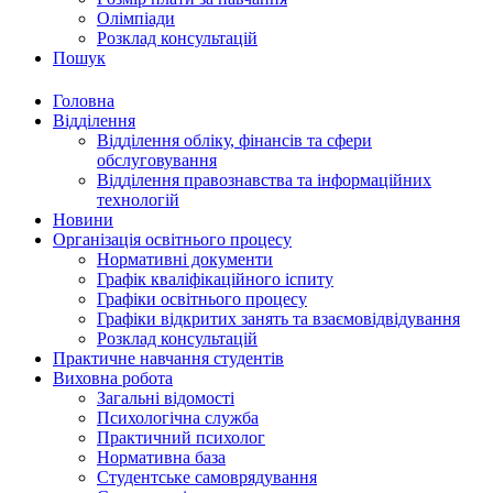
Олімпіади
Розклад консультацій
Пошук
Головна
Відділення
Відділення обліку, фінансів та сфери
обслуговування
Відділення правознавства та інформаційних
технологій
Новини
Організація освітнього процесу
Нормативні документи
Графік кваліфікаційного іспиту
Графіки освітнього процесу
Графіки відкритих занять та взаємовідвідування
Розклад консультацій
Практичне навчання студентів
Виховна робота
Загальні відомості
Психологічна служба
Практичний психолог
Нормативна база
Студентське самоврядування