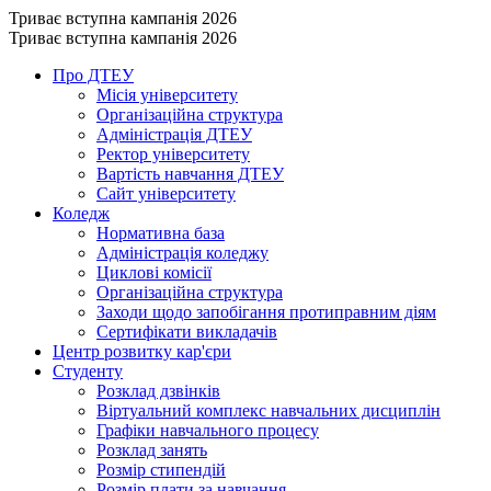
Триває вступна кампанія 2026
Триває вступна кампанія 2026
Про ДТЕУ
Місія університету
Організаційна структура
Адміністрація ДТЕУ
Ректор університету
Вартість навчання ДТЕУ
Сайт університету
Коледж
Нормативна база
Адміністрація коледжу
Циклові комісії
Організаційна структура
Заходи щодо запобігання протиправним діям
Сертифікати викладачів
Центр розвитку кар'єри
Студенту
Розклад дзвінків
Віртуальний комплекс навчальних дисциплін
Графіки навчального процесу
Розклад занять
Розмір стипендій
Розмір плати за навчання