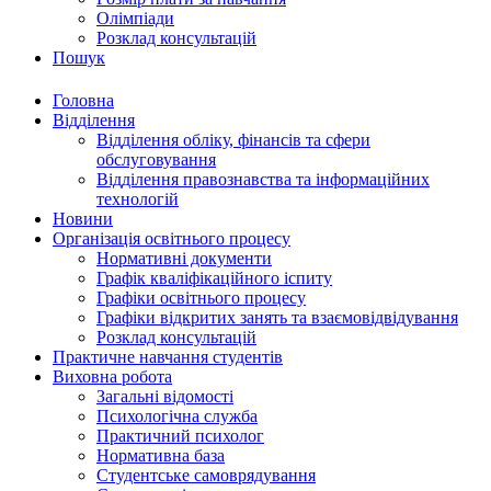
Олімпіади
Розклад консультацій
Пошук
Головна
Відділення
Відділення обліку, фінансів та сфери
обслуговування
Відділення правознавства та інформаційних
технологій
Новини
Організація освітнього процесу
Нормативні документи
Графік кваліфікаційного іспиту
Графіки освітнього процесу
Графіки відкритих занять та взаємовідвідування
Розклад консультацій
Практичне навчання студентів
Виховна робота
Загальні відомості
Психологічна служба
Практичний психолог
Нормативна база
Студентське самоврядування