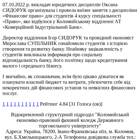
07.10.2022 р. викладач юридичних дисциплін Оксана
СИДОРУК організувала і провела виїзне заняття з дисципліни
«Фінансове право» для студентів 4 курсу спеціальності
«Право», яке відбулося у Коломийському відділенні АТ
«Комерційний Індустріальний Банк».
Директор відділення Ігор СИДОРУК та провідний економіст
Мирослава СУПІЛЬНИК ознайомили студентів з історією
створення та розвитку банку. Неабияку зацікавленість у
студентів викликала інформація про соціальну
відповідальність банку, його політику щодо кредитування
малого і середнього бізнесу.
І звичайно, як споживачам, всім було цікаво дізнатися як
планувати власний бюджет та витрати, убезпечити себе від
некоректних дій фінансових установ та неякісних фінансових
послуг.
1
1
1
1
1
1
1
1
1
1
Рейтинг 4.84 [31 Голоса (ов)]
Відокремлений структурний підрозділ "Коломийський
економіко-правовий фаховий коледж Державного
торговельного університету"
Адреса: Україна, 78200, Івано-Франківська обл, м. Коломия,
вул. Б.Хмельницького, 2-А Телефонна довідкова служба тел.: