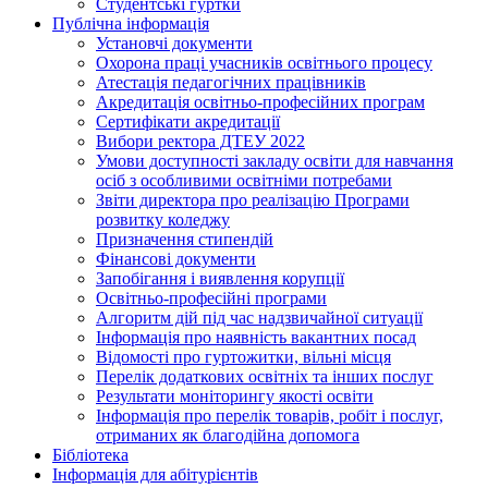
Студентські гуртки
Публічна інформація
Установчі документи
Охорона праці учасників освітнього процесу
Атестація педагогічних працівників
Акредитація освітньо-професійних програм
Сертифікати акредитації
Вибори ректора ДТЕУ 2022
Умови доступності закладу освіти для навчання
осіб з особливими освітніми потребами
Звіти директора про реалізацію Програми
розвитку коледжу
Призначення стипендій
Фінансові документи
Запобігання і виявлення корупції
Освітньо-професійні програми
Алгоритм дій під час надзвичайної ситуації
Інформація про наявність вакантних посад
Відомості про гуртожитки, вільні місця
Перелік додаткових освітніх та інших послуг
Результати моніторингу якості освіти
Інформація про перелік товарів, робіт і послуг,
отриманих як благодійна допомога
Бібліотека
Інформація для абітурієнтів