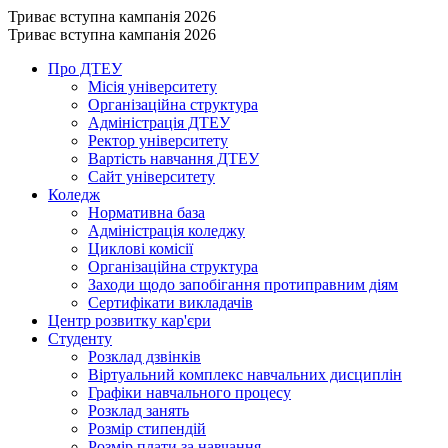
Триває вступна кампанія 2026
Триває вступна кампанія 2026
Про ДТЕУ
Місія університету
Організаційна структура
Адміністрація ДТЕУ
Ректор університету
Вартість навчання ДТЕУ
Сайт університету
Коледж
Нормативна база
Адміністрація коледжу
Циклові комісії
Організаційна структура
Заходи щодо запобігання протиправним діям
Сертифікати викладачів
Центр розвитку кар'єри
Студенту
Розклад дзвінків
Віртуальний комплекс навчальних дисциплін
Графіки навчального процесу
Розклад занять
Розмір стипендій
Розмір плати за навчання