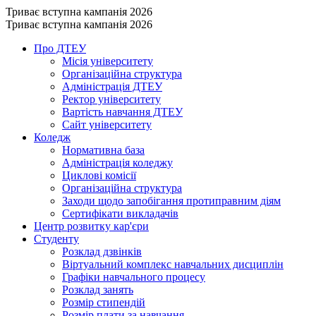
Триває вступна кампанія 2026
Триває вступна кампанія 2026
Про ДТЕУ
Місія університету
Організаційна структура
Адміністрація ДТЕУ
Ректор університету
Вартість навчання ДТЕУ
Сайт університету
Коледж
Нормативна база
Адміністрація коледжу
Циклові комісії
Організаційна структура
Заходи щодо запобігання протиправним діям
Сертифікати викладачів
Центр розвитку кар'єри
Студенту
Розклад дзвінків
Віртуальний комплекс навчальних дисциплін
Графіки навчального процесу
Розклад занять
Розмір стипендій
Розмір плати за навчання