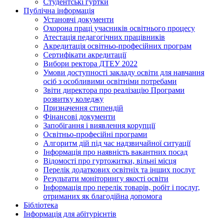
Студентські гуртки
Публічна інформація
Установчі документи
Охорона праці учасників освітнього процесу
Атестація педагогічних працівників
Акредитація освітньо-професійних програм
Сертифікати акредитації
Вибори ректора ДТЕУ 2022
Умови доступності закладу освіти для навчання
осіб з особливими освітніми потребами
Звіти директора про реалізацію Програми
розвитку коледжу
Призначення стипендій
Фінансові документи
Запобігання і виявлення корупції
Освітньо-професійні програми
Алгоритм дій під час надзвичайної ситуації
Інформація про наявність вакантних посад
Відомості про гуртожитки, вільні місця
Перелік додаткових освітніх та інших послуг
Результати моніторингу якості освіти
Інформація про перелік товарів, робіт і послуг,
отриманих як благодійна допомога
Бібліотека
Інформація для абітурієнтів