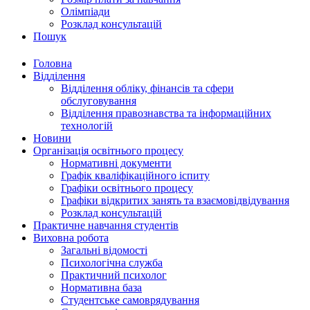
Олімпіади
Розклад консультацій
Пошук
Головна
Відділення
Відділення обліку, фінансів та сфери
обслуговування
Відділення правознавства та інформаційних
технологій
Новини
Організація освітнього процесу
Нормативні документи
Графік кваліфікаційного іспиту
Графіки освітнього процесу
Графіки відкритих занять та взаємовідвідування
Розклад консультацій
Практичне навчання студентів
Виховна робота
Загальні відомості
Психологічна служба
Практичний психолог
Нормативна база
Студентське самоврядування