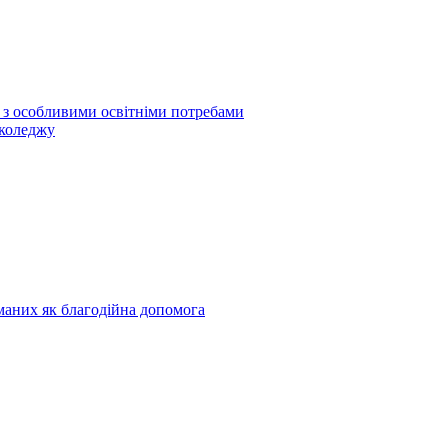
б з особливими освітніми потребами
 коледжу
риманих як благодійна допомога