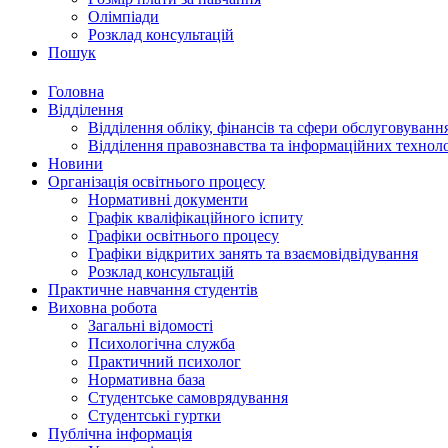
Олімпіади
Розклад консультацій
Пошук
Головна
Відділення
Відділення обліку, фінансів та сфери обслуговуванн
Відділення правознавства та інформаційних технол
Новини
Організація освітнього процесу
Нормативні документи
Графік кваліфікаційного іспиту
Графіки освітнього процесу
Графіки відкритих занять та взаємовідвідування
Розклад консультацій
Практичне навчання студентів
Виховна робота
Загальні відомості
Психологічна служба
Практичний психолог
Нормативна база
Студентське самоврядування
Студентські гуртки
Публічна інформація