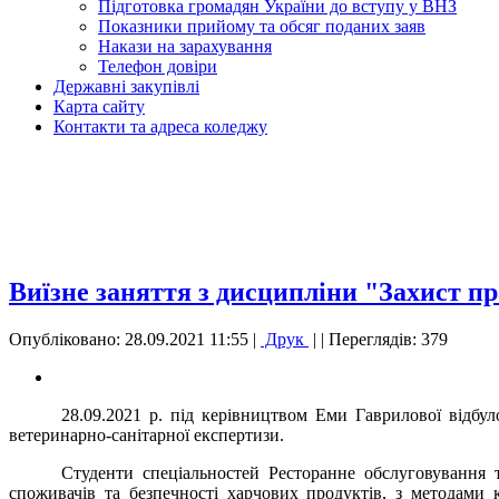
Підготовка громадян України до вступу у ВНЗ
Показники прийому та обсяг поданих заяв
Накази на зарахування
Телефон довіри
Державні закупівлі
Карта сайту
Контакти та адреса коледжу
Виїзне заняття з дисципліни "Захист п
Опубліковано: 28.09.2021 11:55
|
Друк
|
| Переглядів: 379
28.09.2021 р. під керівництвом Еми Гаврилової відбул
ветеринарно-санітарної експертизи.
Студенти спеціальностей Ресторанне обслуговування т
споживачів та безпечності харчових продуктів, з методами 