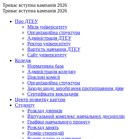
Триває вступна кампанія 2026
Триває вступна кампанія 2026
Про ДТЕУ
Місія університету
Організаційна структура
Адміністрація ДТЕУ
Ректор університету
Вартість навчання ДТЕУ
Сайт університету
Коледж
Нормативна база
Адміністрація коледжу
Циклові комісії
Організаційна структура
Заходи щодо запобігання протиправним діям
Сертифікати викладачів
Центр розвитку кар'єри
Студенту
Розклад дзвінків
Віртуальний комплекс навчальних дисциплін
Графіки навчального процесу
Розклад занять
Розмір стипендій
Розмір плати за навчання