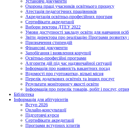
Установчі документи
Охорона праці учасників освітнього процесу
Атестація педагогічних працівників
Акредитація освітньо-професійних програм
Сертифікати акредитації
Вибори ректора ДТЕУ 2022
Умови доступності закладу освіти для навчання осі
Звіти директора про реалізацію Програми розвитку
Призначення стипендій
Фінансові документи
Запобігання і виявлення корупції
Освітньо-професійні програми
Алгоритм дій під час надзвичайної ситуації
Інформація про наявність вакантних посад
Відомості про гуртожитки, вільні місця
Перелік додаткових освітніх та інших послуг
Результати моніторингу якості освіти
Інформація про перелік товарів, робіт і послуг, от
Бібліотека
Інформація для абітурієнтів
Вступ 2026
Онлайн-консультації
Підготовчі курси
Сертифікати акредитації
Програми вступних іспитів