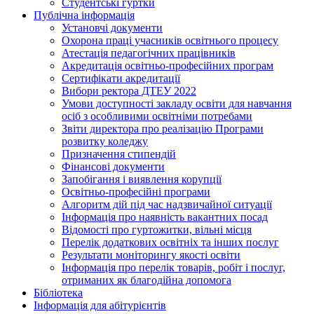
Студентські гуртки
Публічна інформація
Установчі документи
Охорона праці учасників освітнього процесу
Атестація педагогічних працівників
Акредитація освітньо-професійних програм
Сертифікати акредитації
Вибори ректора ДТЕУ 2022
Умови доступності закладу освіти для навчання
осіб з особливими освітніми потребами
Звіти директора про реалізацію Програми
розвитку коледжу
Призначення стипендій
Фінансові документи
Запобігання і виявлення корупції
Освітньо-професійні програми
Алгоритм дій під час надзвичайної ситуації
Інформація про наявність вакантних посад
Відомості про гуртожитки, вільні місця
Перелік додаткових освітніх та інших послуг
Результати моніторингу якості освіти
Інформація про перелік товарів, робіт і послуг,
отриманих як благодійна допомога
Бібліотека
Інформація для абітурієнтів