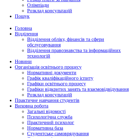
Олімпіади
Розклад консультацій
Пошук
Головна
Відділення
Відділення обліку, фінансів та сфери
обслуговування
Відділення правознавства та інформаційних
технологій
Новини
Організація освітнього процесу
Нормативні документи
Графік кваліфікаційного іспиту
Графіки освітнього процесу
Графіки відкритих занять та взаємовідвідування
Розклад консультацій
Практичне навчання студентів
Виховна робота
Загальні відомості
Психологічна служба
Практичний психолог
Нормативна база
Студентське самоврядування