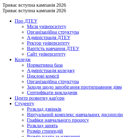
Триває вступна кампанія 2026
Триває вступна кампанія 2026
Про ДТЕУ
Місія університету
Організаційна структура
Адміністрація ДТЕУ
Ректор університету
Вартість навчання ДТЕУ
Сайт університету
Коледж
Нормативна база
Адміністрація коледжу
Циклові комісії
Організаційна структура
Заходи щодо запобігання протиправним діям
Сертифікати викладачів
Центр розвитку кар'єри
Студенту
Розклад дзвінків
Віртуальний комплекс навчальних дисциплін
Графіки навчального процесу
Розклад занять
Розмір стипендій
Розмір плати за навчання