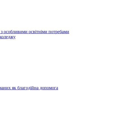
б з особливими освітніми потребами
 коледжу
риманих як благодійна допомога