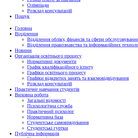
Олімпіади
Розклад консультацій
Пошук
Головна
Відділення
Відділення обліку, фінансів та сфери обслуговуванн
Відділення правознавства та інформаційних технол
Новини
Організація освітнього процесу
Нормативні документи
Графік кваліфікаційного іспиту
Графіки освітнього процесу
Графіки відкритих занять та взаємовідвідування
Розклад консультацій
Практичне навчання студентів
Виховна робота
Загальні відомості
Психологічна служба
Практичний психолог
Нормативна база
Студентське самоврядування
Студентські гуртки
Публічна інформація