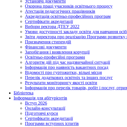
Установчі документи
Охорона праці учасників освітнього процесу
Атестація педагогічних працівників
Акредитація освітньо-професійних програм
Сертифікати акредитації
Вибори ректора ДТЕУ 2022
Умови доступності закладу освіти для навчання осі
Звіти директора про реалізацію Програми розвитку
Призначення стипендій
Фінансові документи
Запобігання і виявлення корупції
Освітньо-професійні програми
Алгоритм дій під час надзвичайної ситуації
Інформація про наявність вакантних посад
Відомості про гуртожитки, вільні місця
Перелік додаткових освітніх та інших послуг
Результати моніторингу якості освіти
Інформація про перелік товарів, робіт і послуг, от
Бібліотека
Інформація для абітурієнтів
Вступ 2026
Онлайн-консультації
Підготовчі курси
Сертифікати акредитації
Програми вступних іспитів