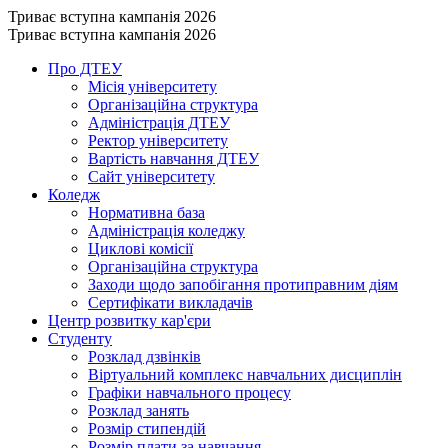
Триває вступна кампанія 2026
Триває вступна кампанія 2026
Про ДТЕУ
Місія університету
Організаційна структура
Адміністрація ДТЕУ
Ректор університету
Вартість навчання ДТЕУ
Сайт університету
Коледж
Нормативна база
Адміністрація коледжу
Циклові комісії
Організаційна структура
Заходи щодо запобігання протиправним діям
Сертифікати викладачів
Центр розвитку кар'єри
Студенту
Розклад дзвінків
Віртуальний комплекс навчальних дисциплін
Графіки навчального процесу
Розклад занять
Розмір стипендій
Розмір плати за навчання