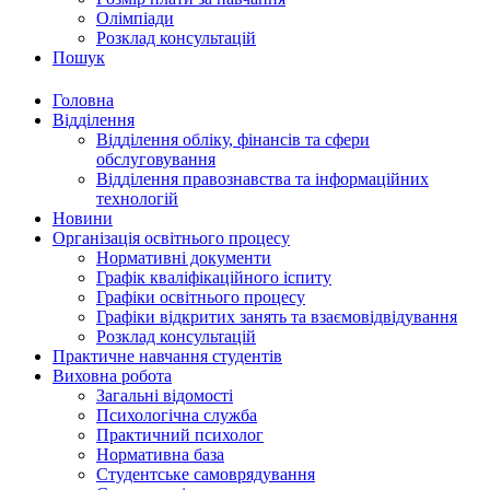
Олімпіади
Розклад консультацій
Пошук
Головна
Відділення
Відділення обліку, фінансів та сфери
обслуговування
Відділення правознавства та інформаційних
технологій
Новини
Організація освітнього процесу
Нормативні документи
Графік кваліфікаційного іспиту
Графіки освітнього процесу
Графіки відкритих занять та взаємовідвідування
Розклад консультацій
Практичне навчання студентів
Виховна робота
Загальні відомості
Психологічна служба
Практичний психолог
Нормативна база
Студентське самоврядування