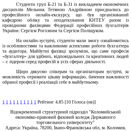
Студенти груп Б-21 та Б-31 із викладачем економічних
дисциплін Мельник Тетяною Андріївною приєднались до
професійного онлайн-екскурсу, що був організований
кафедрою обліку та оподаткування КНТЕУ разом із
провідними фахівцями Федерації професійних бухгалтерів
України: Сергієм Рогозним та Сергієм Поліщуком.
На онлайн-зустрічі, студенти мали змогу ознайомитись
із особливостями та важливими аспектами роботи бухгалтера
та аудитора. Майбутні фахівці зрозуміли, що саме професія
«бухгалтер» для здібних, відповідальних та креативних людей
– є лідером серед професій в усіх сферах діяльності.
Щиро дякуємо спікерам та організаторам зустрічі, за
можливість отримати цікаву інформацію, бачення важливості
обраної професії і реалізації себе в майбутньому.
1
1
1
1
1
1
1
1
1
1
Рейтинг 4.85 [10 Голоса (ов)]
Відокремлений структурний підрозділ "Коломийський
економіко-правовий фаховий коледж Державного
торговельного університету"
Адреса: Україна, 78200, Івано-Франківська обл, м. Коломия,