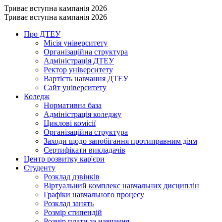
Триває вступна кампанія 2026
Триває вступна кампанія 2026
Про ДТЕУ
Місія університету
Організаційна структура
Адміністрація ДТЕУ
Ректор університету
Вартість навчання ДТЕУ
Сайт університету
Коледж
Нормативна база
Адміністрація коледжу
Циклові комісії
Організаційна структура
Заходи щодо запобігання протиправним діям
Сертифікати викладачів
Центр розвитку кар'єри
Студенту
Розклад дзвінків
Віртуальний комплекс навчальних дисциплін
Графіки навчального процесу
Розклад занять
Розмір стипендій
Розмір плати за навчання