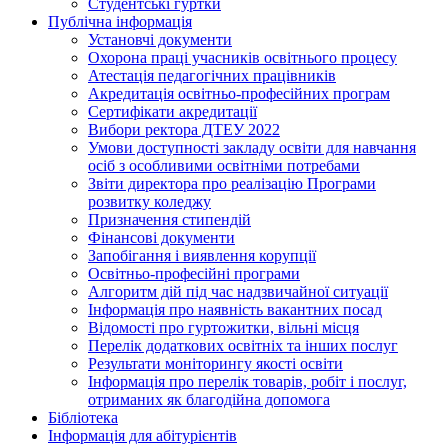
Студентські гуртки
Публічна інформація
Установчі документи
Охорона праці учасників освітнього процесу
Атестація педагогічних працівників
Акредитація освітньо-професійних програм
Сертифікати акредитації
Вибори ректора ДТЕУ 2022
Умови доступності закладу освіти для навчання
осіб з особливими освітніми потребами
Звіти директора про реалізацію Програми
розвитку коледжу
Призначення стипендій
Фінансові документи
Запобігання і виявлення корупції
Освітньо-професійні програми
Алгоритм дій під час надзвичайної ситуації
Інформація про наявність вакантних посад
Відомості про гуртожитки, вільні місця
Перелік додаткових освітніх та інших послуг
Результати моніторингу якості освіти
Інформація про перелік товарів, робіт і послуг,
отриманих як благодійна допомога
Бібліотека
Інформація для абітурієнтів