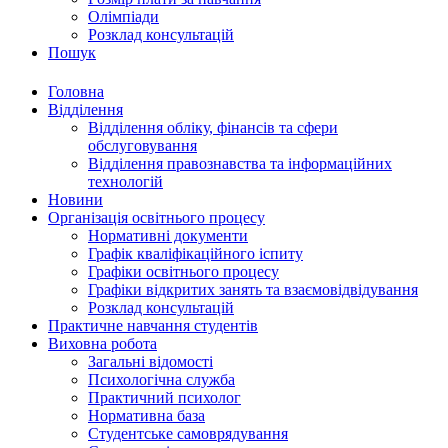
Олімпіади
Розклад консультацій
Пошук
Головна
Відділення
Відділення обліку, фінансів та сфери
обслуговування
Відділення правознавства та інформаційних
технологій
Новини
Організація освітнього процесу
Нормативні документи
Графік кваліфікаційного іспиту
Графіки освітнього процесу
Графіки відкритих занять та взаємовідвідування
Розклад консультацій
Практичне навчання студентів
Виховна робота
Загальні відомості
Психологічна служба
Практичний психолог
Нормативна база
Студентське самоврядування