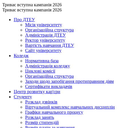
Триває вступна кампанія 2026
Триває вступна кампанія 2026
Про ДТЕУ
Місія університету
Організаційна структура
Адміністрація ДТЕУ
Ректор університету
Вартість навчання ДТЕУ
Сайт університету
Коледж
Нормативна база
Адміністрація коледжу
Циклові комісії
Організаційна структура
Заходи щодо запобігання протиправним діям
Сертифікати викладачів
Центр розвитку кар'єри
Студенту
Розклад дзвінків
Віртуальний комплекс навчальних дисциплін
Графіки навчального процесу
Розклад занять
Розмір стипендій
Розмір плати за навчання