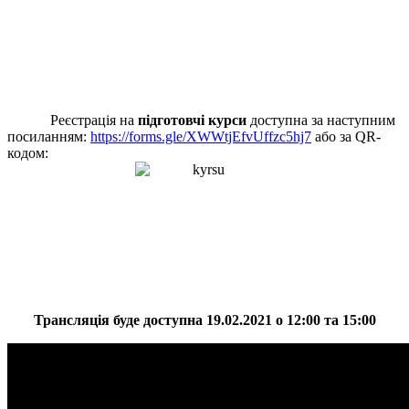
Реєстрація на
підготовчі курси
доступна за наступним
посиланням:
https://forms.gle/XWWtjEfvUffzc5hj7
або за QR-
кодом:
Трансляція буде доступна 19.02.2021 о 12:00 та 15:00