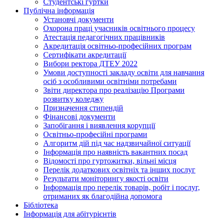
Студентські гуртки
Публічна інформація
Установчі документи
Охорона праці учасників освітнього процесу
Атестація педагогічних працівників
Акредитація освітньо-професійних програм
Сертифікати акредитації
Вибори ректора ДТЕУ 2022
Умови доступності закладу освіти для навчання
осіб з особливими освітніми потребами
Звіти директора про реалізацію Програми
розвитку коледжу
Призначення стипендій
Фінансові документи
Запобігання і виявлення корупції
Освітньо-професійні програми
Алгоритм дій під час надзвичайної ситуації
Інформація про наявність вакантних посад
Відомості про гуртожитки, вільні місця
Перелік додаткових освітніх та інших послуг
Результати моніторингу якості освіти
Інформація про перелік товарів, робіт і послуг,
отриманих як благодійна допомога
Бібліотека
Інформація для абітурієнтів