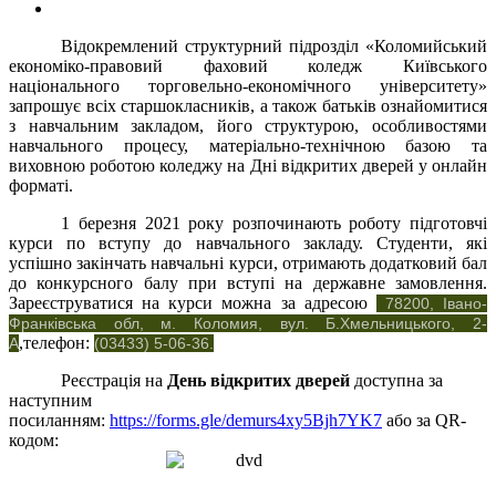
Відокремлений структурний підрозділ «Коломийський
економіко-правовий фаховий коледж Київського
національного торговельно-економічного університету»
запрошує всіх старшокласників, а також батьків ознайомитися
з навчальним закладом, його структурою, особливостями
навчального процесу, матеріально-технічною базою та
виховною роботою коледжу на Дні відкритих дверей у онлайн
форматі.
1 березня 2021 року розпочинають роботу підготовчі
курси по вступу до навчального закладу. Студенти, які
успішно закінчать навчальні курси, отримають додатковий бал
до конкурсного балу при вступі на державне замовлення.
Зареєструватися на курси можна за адресою
78200, Івано-
Франківська обл, м. Коломия, вул. Б.Хмельницького, 2-
,телефон:
А
(03433) 5-06-36.
Реєстрація на
День відкритих дверей
доступна за
наступним
посиланням:
https://forms.gle/demurs4xy5Bjh7YK7
або за QR-
кодом: