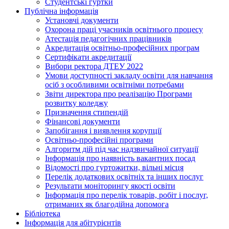
Студентські гуртки
Публічна інформація
Установчі документи
Охорона праці учасників освітнього процесу
Атестація педагогічних працівників
Акредитація освітньо-професійних програм
Сертифікати акредитації
Вибори ректора ДТЕУ 2022
Умови доступності закладу освіти для навчання
осіб з особливими освітніми потребами
Звіти директора про реалізацію Програми
розвитку коледжу
Призначення стипендій
Фінансові документи
Запобігання і виявлення корупції
Освітньо-професійні програми
Алгоритм дій під час надзвичайної ситуації
Інформація про наявність вакантних посад
Відомості про гуртожитки, вільні місця
Перелік додаткових освітніх та інших послуг
Результати моніторингу якості освіти
Інформація про перелік товарів, робіт і послуг,
отриманих як благодійна допомога
Бібліотека
Інформація для абітурієнтів