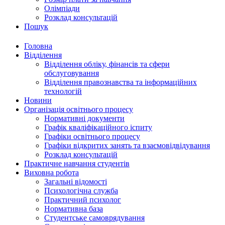
Олімпіади
Розклад консультацій
Пошук
Головна
Відділення
Відділення обліку, фінансів та сфери
обслуговування
Відділення правознавства та інформаційних
технологій
Новини
Організація освітнього процесу
Нормативні документи
Графік кваліфікаційного іспиту
Графіки освітнього процесу
Графіки відкритих занять та взаємовідвідування
Розклад консультацій
Практичне навчання студентів
Виховна робота
Загальні відомості
Психологічна служба
Практичний психолог
Нормативна база
Студентське самоврядування