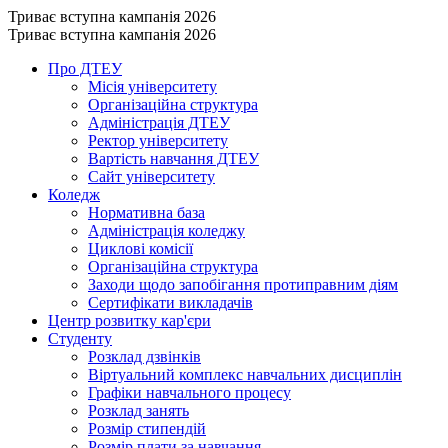
Триває вступна кампанія 2026
Триває вступна кампанія 2026
Про ДТЕУ
Місія університету
Організаційна структура
Адміністрація ДТЕУ
Ректор університету
Вартість навчання ДТЕУ
Сайт університету
Коледж
Нормативна база
Адміністрація коледжу
Циклові комісії
Організаційна структура
Заходи щодо запобігання протиправним діям
Сертифікати викладачів
Центр розвитку кар'єри
Студенту
Розклад дзвінків
Віртуальний комплекс навчальних дисциплін
Графіки навчального процесу
Розклад занять
Розмір стипендій
Розмір плати за навчання