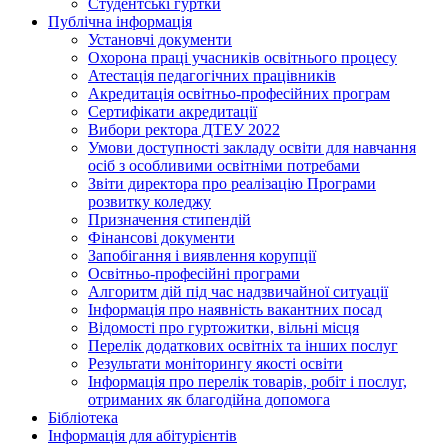
Студентські гуртки
Публічна інформація
Установчі документи
Охорона праці учасників освітнього процесу
Атестація педагогічних працівників
Акредитація освітньо-професійних програм
Сертифікати акредитації
Вибори ректора ДТЕУ 2022
Умови доступності закладу освіти для навчання
осіб з особливими освітніми потребами
Звіти директора про реалізацію Програми
розвитку коледжу
Призначення стипендій
Фінансові документи
Запобігання і виявлення корупції
Освітньо-професійні програми
Алгоритм дій під час надзвичайної ситуації
Інформація про наявність вакантних посад
Відомості про гуртожитки, вільні місця
Перелік додаткових освітніх та інших послуг
Результати моніторингу якості освіти
Інформація про перелік товарів, робіт і послуг,
отриманих як благодійна допомога
Бібліотека
Інформація для абітурієнтів