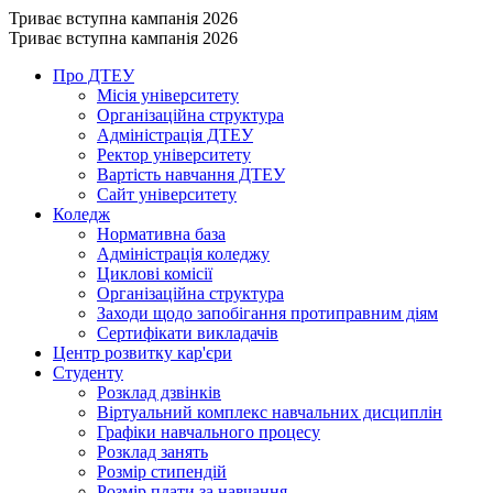
Триває вступна кампанія 2026
Триває вступна кампанія 2026
Про ДТЕУ
Місія університету
Організаційна структура
Адміністрація ДТЕУ
Ректор університету
Вартість навчання ДТЕУ
Сайт університету
Коледж
Нормативна база
Адміністрація коледжу
Циклові комісії
Організаційна структура
Заходи щодо запобігання протиправним діям
Сертифікати викладачів
Центр розвитку кар'єри
Студенту
Розклад дзвінків
Віртуальний комплекс навчальних дисциплін
Графіки навчального процесу
Розклад занять
Розмір стипендій
Розмір плати за навчання