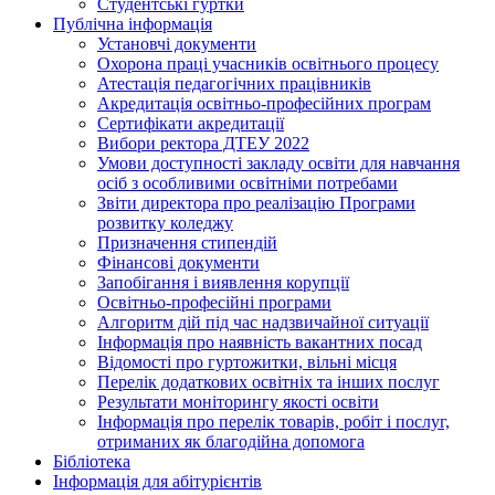
Студентські гуртки
Публічна інформація
Установчі документи
Охорона праці учасників освітнього процесу
Атестація педагогічних працівників
Акредитація освітньо-професійних програм
Сертифікати акредитації
Вибори ректора ДТЕУ 2022
Умови доступності закладу освіти для навчання
осіб з особливими освітніми потребами
Звіти директора про реалізацію Програми
розвитку коледжу
Призначення стипендій
Фінансові документи
Запобігання і виявлення корупції
Освітньо-професійні програми
Алгоритм дій під час надзвичайної ситуації
Інформація про наявність вакантних посад
Відомості про гуртожитки, вільні місця
Перелік додаткових освітніх та інших послуг
Результати моніторингу якості освіти
Інформація про перелік товарів, робіт і послуг,
отриманих як благодійна допомога
Бібліотека
Інформація для абітурієнтів