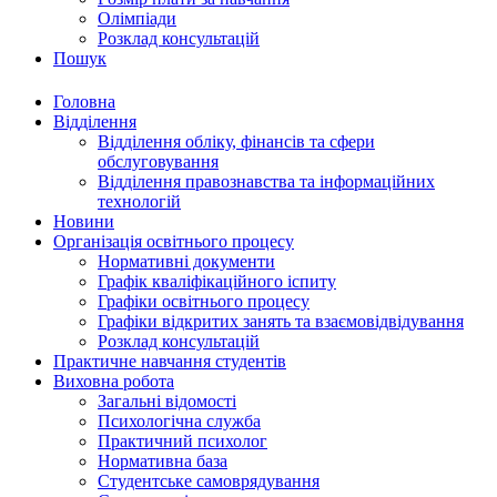
Олімпіади
Розклад консультацій
Пошук
Головна
Відділення
Відділення обліку, фінансів та сфери
обслуговування
Відділення правознавства та інформаційних
технологій
Новини
Організація освітнього процесу
Нормативні документи
Графік кваліфікаційного іспиту
Графіки освітнього процесу
Графіки відкритих занять та взаємовідвідування
Розклад консультацій
Практичне навчання студентів
Виховна робота
Загальні відомості
Психологічна служба
Практичний психолог
Нормативна база
Студентське самоврядування