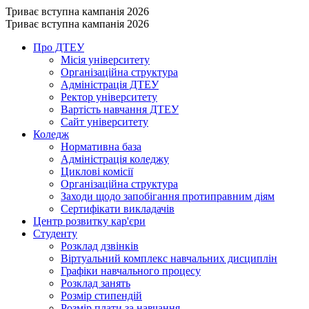
Триває вступна кампанія 2026
Триває вступна кампанія 2026
Про ДТЕУ
Місія університету
Організаційна структура
Адміністрація ДТЕУ
Ректор університету
Вартість навчання ДТЕУ
Сайт університету
Коледж
Нормативна база
Адміністрація коледжу
Циклові комісії
Організаційна структура
Заходи щодо запобігання протиправним діям
Сертифікати викладачів
Центр розвитку кар'єри
Студенту
Розклад дзвінків
Віртуальний комплекс навчальних дисциплін
Графіки навчального процесу
Розклад занять
Розмір стипендій
Розмір плати за навчання