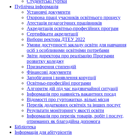
Студентські гуртки
Публічна інформація
Установчі документи
Охорона праці учасників освітнього процесу
Атестація педагогічних працівників
Акредитація освітньо-професійних програм
Сертифікати акредитації
Вибори ректора ДТЕУ 2022
Умови доступності закладу освіти для навчання
осіб з особливими освітніми потребами
Звіти директора про реалізацію Програми
розвитку коледжу
Призначення стипендій
Фінансові документи
Запобігання і виявлення корупції
Освітньо-професійні програми
Алгоритм дій під час надзвичайної ситуації
Інформація про наявність вакантних посад
Відомості про гуртожитки, вільні місця
Перелік додаткових освітніх та інших послуг
Результати моніторингу якості освіти
Інформація про перелік товарів, робіт і послуг,
отриманих як благодійна допомога
Бібліотека
Інформація для абітурієнтів