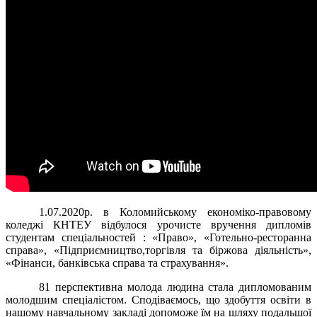
1.07.2020р. в Коломийському економіко-правовому
коледжі КНТЕУ відбулося урочисте вручення дипломів
студентам спеціальностей : «Право», «Готельно-ресторанна
справа», «Підприємництво,торгівля та біржова діяльність»,
«Фінанси, банківська справа та страхування».
81 перспективна молода людина стала дипломованим
молодшим спеціалістом. Сподіваємось, що здобуття освіти в
нашому навчальному закладі допоможе їм на шляху подальшої