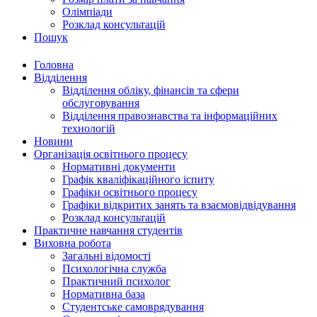
Олімпіади
Розклад консультацій
Пошук
Головна
Відділення
Відділення обліку, фінансів та сфери
обслуговування
Відділення правознавства та інформаційних
технологій
Новини
Організація освітнього процесу
Нормативні документи
Графік кваліфікаційного іспиту
Графіки освітнього процесу
Графіки відкритих занять та взаємовідвідування
Розклад консультацій
Практичне навчання студентів
Виховна робота
Загальні відомості
Психологічна служба
Практичний психолог
Нормативна база
Студентське самоврядування