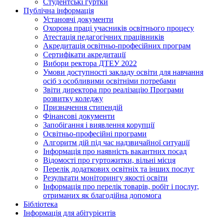
Студентські гуртки
Публічна інформація
Установчі документи
Охорона праці учасників освітнього процесу
Атестація педагогічних працівників
Акредитація освітньо-професійних програм
Сертифікати акредитації
Вибори ректора ДТЕУ 2022
Умови доступності закладу освіти для навчання
осіб з особливими освітніми потребами
Звіти директора про реалізацію Програми
розвитку коледжу
Призначення стипендій
Фінансові документи
Запобігання і виявлення корупції
Освітньо-професійні програми
Алгоритм дій під час надзвичайної ситуації
Інформація про наявність вакантних посад
Відомості про гуртожитки, вільні місця
Перелік додаткових освітніх та інших послуг
Результати моніторингу якості освіти
Інформація про перелік товарів, робіт і послуг,
отриманих як благодійна допомога
Бібліотека
Інформація для абітурієнтів