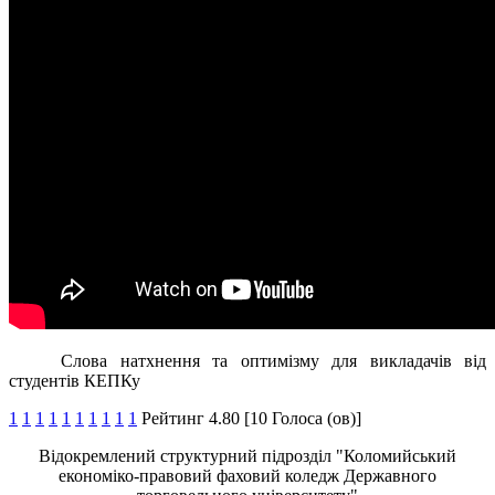
Слова натхнення та оптимізму для викладачів від
студентів КЕПКу
1
1
1
1
1
1
1
1
1
1
Рейтинг 4.80 [10 Голоса (ов)]
Відокремлений структурний підрозділ "Коломийський
економіко-правовий фаховий коледж Державного