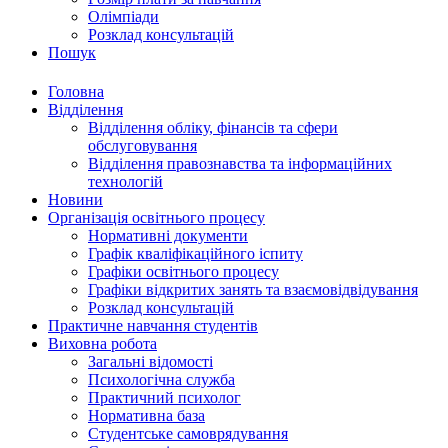
Олімпіади
Розклад консультацій
Пошук
Головна
Відділення
Відділення обліку, фінансів та сфери
обслуговування
Відділення правознавства та інформаційних
технологій
Новини
Організація освітнього процесу
Нормативні документи
Графік кваліфікаційного іспиту
Графіки освітнього процесу
Графіки відкритих занять та взаємовідвідування
Розклад консультацій
Практичне навчання студентів
Виховна робота
Загальні відомості
Психологічна служба
Практичний психолог
Нормативна база
Студентське самоврядування