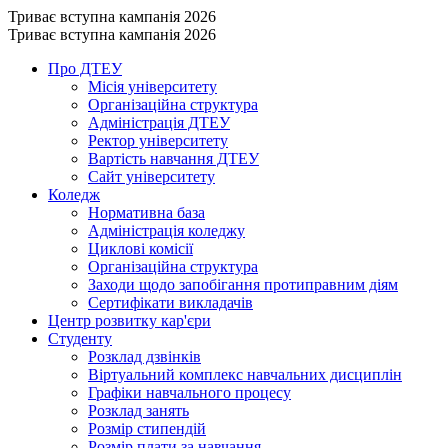
Триває вступна кампанія 2026
Триває вступна кампанія 2026
Про ДТЕУ
Місія університету
Організаційна структура
Адміністрація ДТЕУ
Ректор університету
Вартість навчання ДТЕУ
Сайт університету
Коледж
Нормативна база
Адміністрація коледжу
Циклові комісії
Організаційна структура
Заходи щодо запобігання протиправним діям
Сертифікати викладачів
Центр розвитку кар'єри
Студенту
Розклад дзвінків
Віртуальний комплекс навчальних дисциплін
Графіки навчального процесу
Розклад занять
Розмір стипендій
Розмір плати за навчання