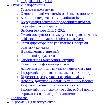
Студентські гуртки
Публічна інформація
Установчі документи
Охорона праці учасників освітнього процесу
Атестація педагогічних працівників
Акредитація освітньо-професійних програм
Сертифікати акредитації
Вибори ректора ДТЕУ 2022
Умови доступності закладу освіти для навчання
осіб з особливими освітніми потребами
Звіти директора про реалізацію Програми
розвитку коледжу
Призначення стипендій
Фінансові документи
Запобігання і виявлення корупції
Освітньо-професійні програми
Алгоритм дій під час надзвичайної ситуації
Інформація про наявність вакантних посад
Відомості про гуртожитки, вільні місця
Перелік додаткових освітніх та інших послуг
Результати моніторингу якості освіти
Інформація про перелік товарів, робіт і послуг,
отриманих як благодійна допомога
Бібліотека
Інформація для абітурієнтів