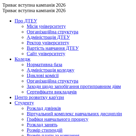
Триває вступна кампанія 2026
Триває вступна кампанія 2026
Про ДТЕУ
Місія університету
Організаційна структура
Адміністрація ДТЕУ
Ректор університету
Вартість навчання ДТЕУ
Сайт університету
Коледж
Нормативна база
Адміністрація коледжу
Циклові комісії
Організаційна структура
Заходи щодо запобігання протиправним діям
Сертифікати викладачів
Центр розвитку кар'єри
Студенту
Розклад дзвінків
Віртуальний комплекс навчальних дисциплін
Графіки навчального процесу
Розклад занять
Розмір стипендій
Розмір плати за навчання