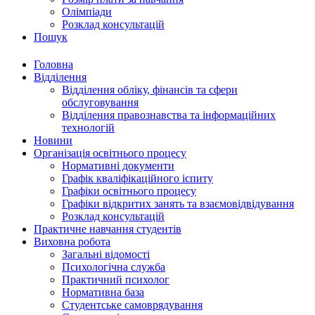
Олімпіади
Розклад консультацій
Пошук
Головна
Відділення
Відділення обліку, фінансів та сфери
обслуговування
Відділення правознавства та інформаційних
технологій
Новини
Організація освітнього процесу
Нормативні документи
Графік кваліфікаційного іспиту
Графіки освітнього процесу
Графіки відкритих занять та взаємовідвідування
Розклад консультацій
Практичне навчання студентів
Виховна робота
Загальні відомості
Психологічна служба
Практичний психолог
Нормативна база
Студентське самоврядування