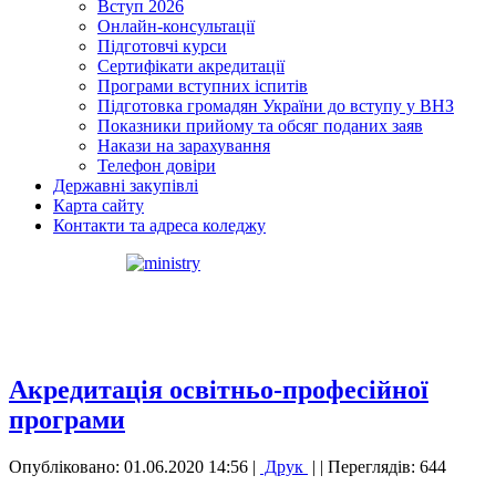
Вступ 2026
Онлайн-консультації
Підготовчі курси
Сертифікати акредитації
Програми вступних іспитів
Підготовка громадян України до вступу у ВНЗ
Показники прийому та обсяг поданих заяв
Накази на зарахування
Телефон довіри
Державні закупівлі
Карта сайту
Контакти та адреса коледжу
Акредитація освітньо-професійної
програми
Опубліковано: 01.06.2020 14:56
|
Друк
|
| Переглядів: 644