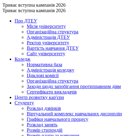
Триває вступна кампанія 2026
Триває вступна кампанія 2026
Про ДТЕУ
Місія університету
Організаційна структура
Адміністрація ДТЕУ
Ректор університету
Вартість навчання ДТЕУ
Сайт університету
Коледж
Нормативна база
Адміністрація коледжу
Циклові комісії
Організаційна структура
Заходи щодо запобігання протиправним діям
Сертифікати викладачів
Центр розвитку кар'єри
Студенту
Розклад дзвінків
Віртуальний комплекс навчальних дисциплін
Графіки навчального процесу
Розклад занять
Розмір стипендій
Розмір плати за навчання