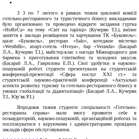
З 3 по 7 лютого в рамках тижня циклової комісії
готельно-ресторанного та туристичного бізнесу викладачами
було організовано та проведено відкрите засідання гуртка
«HoReCa» на тему «Світ на тарілці» (Кучерян Т.І.), виїзне
заняття в заклади розміщення та харчування ТК «Буковель»:
шале «Буковель», ресторан «Salo», котеджне містечко
«Westhills», апарт-готель «Hvoya», бар «Veranda» (Басараб
Л.А., Кучерян Т.І.), майстер-клас з нагоди Міжнародного дня
бармена з приготування глінтвейну та холодних закусок
(Басараб Л.А., Гаврилова Е.П.). Cвої здобутки в науково-
пошуковій роботі студенти презентували на студентській
конференції-презентації «Сфера послуг ХХІ ст.» та
студентській науково-практичній конференції «Актуальні
аспекти розвитку туризму та готельно-ресторанного бізнесу в
умовах глобалізації та діджиталізації» (Басараб Л.А., Кучерян
Т.І., Юр’як Р.І.)
Впродовж тижня студенти спеціальності «Готельно-
ресторанна справа» мали змогу проявити себе в
позааудиторній, науково-пошуковій, організаційній роботах та
поспілкуватися з керуючими і адміністраторами провідних
закладів сфери обслуговування.