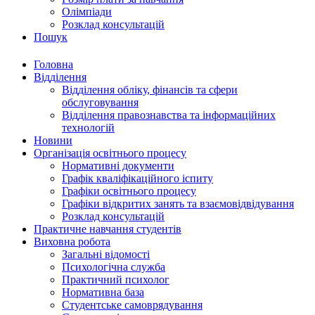
Олімпіади
Розклад консультацій
Пошук
Головна
Відділення
Відділення обліку, фінансів та сфери
обслуговування
Відділення правознавства та інформаційних
технологій
Новини
Організація освітнього процесу
Нормативні документи
Графік кваліфікаційного іспиту
Графіки освітнього процесу
Графіки відкритих занять та взаємовідвідування
Розклад консультацій
Практичне навчання студентів
Виховна робота
Загальні відомості
Психологічна служба
Практичний психолог
Нормативна база
Студентське самоврядування