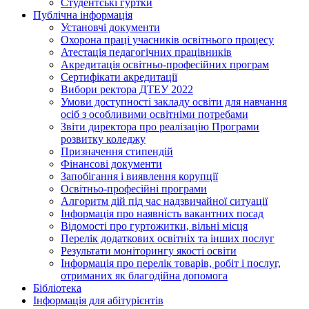
Студентські гуртки
Публічна інформація
Установчі документи
Охорона праці учасників освітнього процесу
Атестація педагогічних працівників
Акредитація освітньо-професійних програм
Сертифікати акредитації
Вибори ректора ДТЕУ 2022
Умови доступності закладу освіти для навчання
осіб з особливими освітніми потребами
Звіти директора про реалізацію Програми
розвитку коледжу
Призначення стипендій
Фінансові документи
Запобігання і виявлення корупції
Освітньо-професійні програми
Алгоритм дій під час надзвичайної ситуації
Інформація про наявність вакантних посад
Відомості про гуртожитки, вільні місця
Перелік додаткових освітніх та інших послуг
Результати моніторингу якості освіти
Інформація про перелік товарів, робіт і послуг,
отриманих як благодійна допомога
Бібліотека
Інформація для абітурієнтів