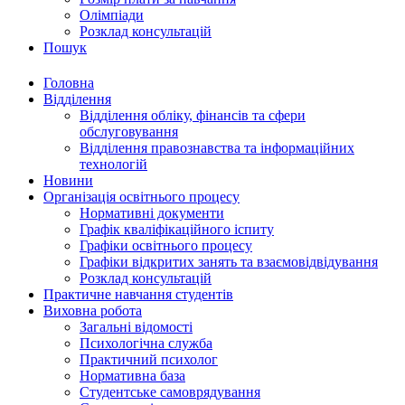
Олімпіади
Розклад консультацій
Пошук
Головна
Відділення
Відділення обліку, фінансів та сфери
обслуговування
Відділення правознавства та інформаційних
технологій
Новини
Організація освітнього процесу
Нормативні документи
Графік кваліфікаційного іспиту
Графіки освітнього процесу
Графіки відкритих занять та взаємовідвідування
Розклад консультацій
Практичне навчання студентів
Виховна робота
Загальні відомості
Психологічна служба
Практичний психолог
Нормативна база
Студентське самоврядування