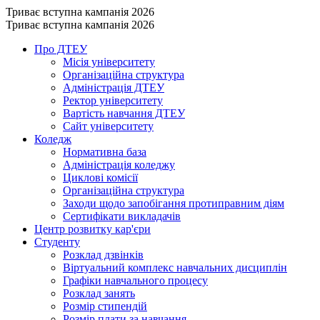
Триває вступна кампанія 2026
Триває вступна кампанія 2026
Про ДТЕУ
Місія університету
Організаційна структура
Адміністрація ДТЕУ
Ректор університету
Вартість навчання ДТЕУ
Сайт університету
Коледж
Нормативна база
Адміністрація коледжу
Циклові комісії
Організаційна структура
Заходи щодо запобігання протиправним діям
Сертифікати викладачів
Центр розвитку кар'єри
Студенту
Розклад дзвінків
Віртуальний комплекс навчальних дисциплін
Графіки навчального процесу
Розклад занять
Розмір стипендій
Розмір плати за навчання