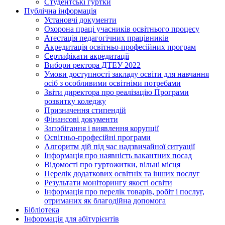
Студентські гуртки
Публічна інформація
Установчі документи
Охорона праці учасників освітнього процесу
Атестація педагогічних працівників
Акредитація освітньо-професійних програм
Сертифікати акредитації
Вибори ректора ДТЕУ 2022
Умови доступності закладу освіти для навчання
осіб з особливими освітніми потребами
Звіти директора про реалізацію Програми
розвитку коледжу
Призначення стипендій
Фінансові документи
Запобігання і виявлення корупції
Освітньо-професійні програми
Алгоритм дій під час надзвичайної ситуації
Інформація про наявність вакантних посад
Відомості про гуртожитки, вільні місця
Перелік додаткових освітніх та інших послуг
Результати моніторингу якості освіти
Інформація про перелік товарів, робіт і послуг,
отриманих як благодійна допомога
Бібліотека
Інформація для абітурієнтів