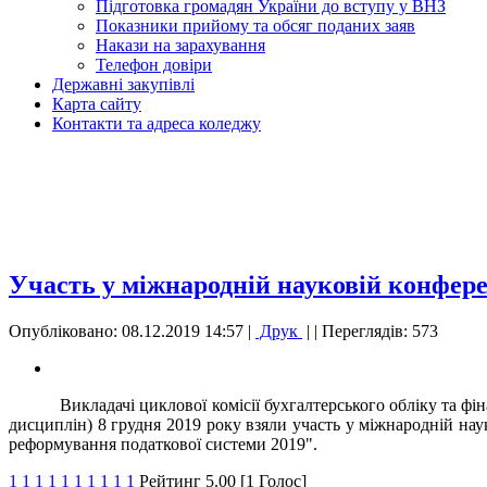
Підготовка громадян України до вступу у ВНЗ
Показники прийому та обсяг поданих заяв
Накази на зарахування
Телефон довіри
Державні закупівлі
Карта сайту
Контакти та адреса коледжу
Участь у міжнародній науковій конфере
Опубліковано: 08.12.2019 14:57
|
Друк
|
| Переглядів: 573
Викладачі циклової комісії бухгалтерського обліку та фін
дисциплін) 8 грудня 2019 року взяли участь у міжнародній наук
реформування податкової системи 2019".
1
1
1
1
1
1
1
1
1
1
Рейтинг 5.00 [1 Голос]