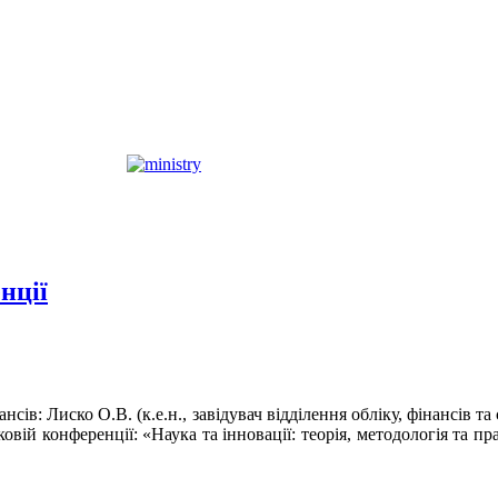
нції
ансів: Лиско О.В. (к.е.н., завідувач відділення обліку, фінансів
овій конференції: «Наука та інновації: теорія, методологія та п