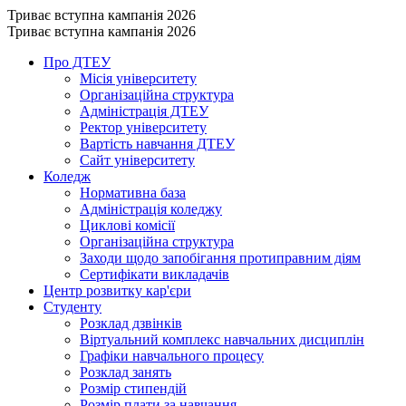
Триває вступна кампанія 2026
Триває вступна кампанія 2026
Про ДТЕУ
Місія університету
Організаційна структура
Адміністрація ДТЕУ
Ректор університету
Вартість навчання ДТЕУ
Сайт університету
Коледж
Нормативна база
Адміністрація коледжу
Циклові комісії
Організаційна структура
Заходи щодо запобігання протиправним діям
Сертифікати викладачів
Центр розвитку кар'єри
Студенту
Розклад дзвінків
Віртуальний комплекс навчальних дисциплін
Графіки навчального процесу
Розклад занять
Розмір стипендій
Розмір плати за навчання