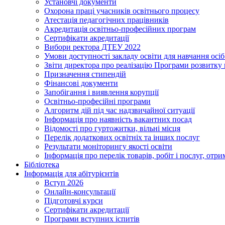
Установчі документи
Охорона праці учасників освітнього процесу
Атестація педагогічних працівників
Акредитація освітньо-професійних програм
Сертифікати акредитації
Вибори ректора ДТЕУ 2022
Умови доступності закладу освіти для навчання осі
Звіти директора про реалізацію Програми розвитку
Призначення стипендій
Фінансові документи
Запобігання і виявлення корупції
Освітньо-професійні програми
Алгоритм дій під час надзвичайної ситуації
Інформація про наявність вакантних посад
Відомості про гуртожитки, вільні місця
Перелік додаткових освітніх та інших послуг
Результати моніторингу якості освіти
Інформація про перелік товарів, робіт і послуг, от
Бібліотека
Інформація для абітурієнтів
Вступ 2026
Онлайн-консультації
Підготовчі курси
Сертифікати акредитації
Програми вступних іспитів