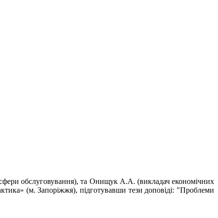
 та сфери обслуговування), та Онищук А.А. (викладач економічних
рактика» (м. Запоріжжя), підготувавши тези доповіді: "Проблеми