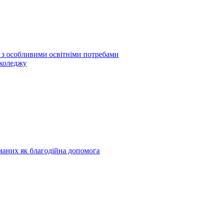
б з особливими освітніми потребами
 коледжу
риманих як благодійна допомога