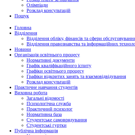
Олімпіади
Розклад консультацій
Пошук
Головна
Відділення
Відділення обліку, фінансів та сфери обслуговуванн
Відділення правознавства та інформаційних технол
Новини
Організація освітнього процесу
Нормативні документи
Графік кваліфікаційного іспиту
Графіки освітнього процесу
Графіки відкритих занять та взаємовідвідування
Розклад консультацій
Практичне навчання студентів
Виховна робота
Загальні відомості
Психологічна служба
Практичний психолог
Нормативна база
Студентське самоврядування
Студентські гуртки
Публічна інформація