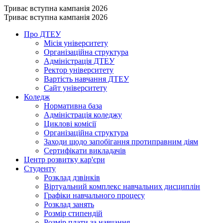
Триває вступна кампанія 2026
Триває вступна кампанія 2026
Про ДТЕУ
Місія університету
Організаційна структура
Адміністрація ДТЕУ
Ректор університету
Вартість навчання ДТЕУ
Сайт університету
Коледж
Нормативна база
Адміністрація коледжу
Циклові комісії
Організаційна структура
Заходи щодо запобігання протиправним діям
Сертифікати викладачів
Центр розвитку кар'єри
Студенту
Розклад дзвінків
Віртуальний комплекс навчальних дисциплін
Графіки навчального процесу
Розклад занять
Розмір стипендій
Розмір плати за навчання