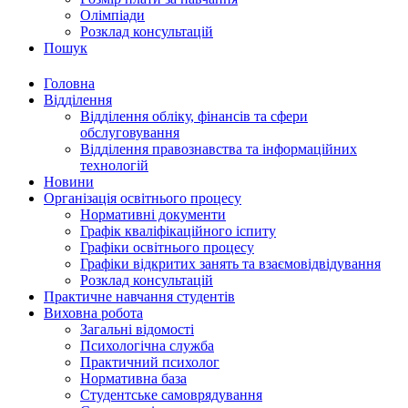
Олімпіади
Розклад консультацій
Пошук
Головна
Відділення
Відділення обліку, фінансів та сфери
обслуговування
Відділення правознавства та інформаційних
технологій
Новини
Організація освітнього процесу
Нормативні документи
Графік кваліфікаційного іспиту
Графіки освітнього процесу
Графіки відкритих занять та взаємовідвідування
Розклад консультацій
Практичне навчання студентів
Виховна робота
Загальні відомості
Психологічна служба
Практичний психолог
Нормативна база
Студентське самоврядування