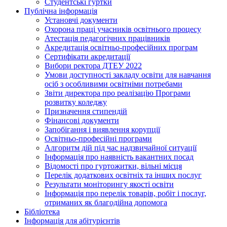
Студентські гуртки
Публічна інформація
Установчі документи
Охорона праці учасників освітнього процесу
Атестація педагогічних працівників
Акредитація освітньо-професійних програм
Сертифікати акредитації
Вибори ректора ДТЕУ 2022
Умови доступності закладу освіти для навчання
осіб з особливими освітніми потребами
Звіти директора про реалізацію Програми
розвитку коледжу
Призначення стипендій
Фінансові документи
Запобігання і виявлення корупції
Освітньо-професійні програми
Алгоритм дій під час надзвичайної ситуації
Інформація про наявність вакантних посад
Відомості про гуртожитки, вільні місця
Перелік додаткових освітніх та інших послуг
Результати моніторингу якості освіти
Інформація про перелік товарів, робіт і послуг,
отриманих як благодійна допомога
Бібліотека
Інформація для абітурієнтів