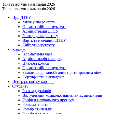
Триває вступна кампанія 2026
Триває вступна кампанія 2026
Про ДТЕУ
Місія університету
Організаційна структура
Адміністрація ДТЕУ
Ректор університету
Вартість навчання ДТЕУ
Сайт університету
Коледж
Нормативна база
Адміністрація коледжу
Циклові комісії
Організаційна структура
Заходи щодо запобігання протиправним діям
Сертифікати викладачів
Центр розвитку кар'єри
Студенту
Розклад дзвінків
Віртуальний комплекс навчальних дисциплін
Графіки навчального процесу
Розклад занять
Розмір стипендій
Розмір плати за навчання