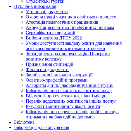
Студентські гуртки
Публічна інформація
Установчі документи
Охорона праці учасників освітнього процесу
Атестація педагогічних працівників
Акредитація освітньо-професійних програм
Сертифікати акредитації
Вибори ректора ДТЕУ 2022
Умови доступності закладу освіти для навчання
осіб з особливими освітніми потребами
Звіти директора про реалізацію Програми
розвитку коледжу
Призначення стипендій
Фінансові документи
Запобігання і виявлення корупції
Освітньо-професійні програми
Алгоритм дій під час надзвичайної ситуації
Інформація про наявність вакантних посад
Відомості про гуртожитки, вільні місця
Перелік додаткових освітніх та інших послуг
Результати моніторингу якості освіти
Інформація про перелік товарів, робіт і послуг,
отриманих як благодійна допомога
Бібліотека
Інформація для абітурієнтів