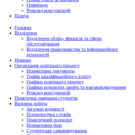
Олімпіади
Розклад консультацій
Пошук
Головна
Відділення
Відділення обліку, фінансів та сфери
обслуговування
Відділення правознавства та інформаційних
технологій
Новини
Організація освітнього процесу
Нормативні документи
Графік кваліфікаційного іспиту
Графіки освітнього процесу
Графіки відкритих занять та взаємовідвідування
Розклад консультацій
Практичне навчання студентів
Виховна робота
Загальні відомості
Психологічна служба
Практичний психолог
Нормативна база
Студентське самоврядування