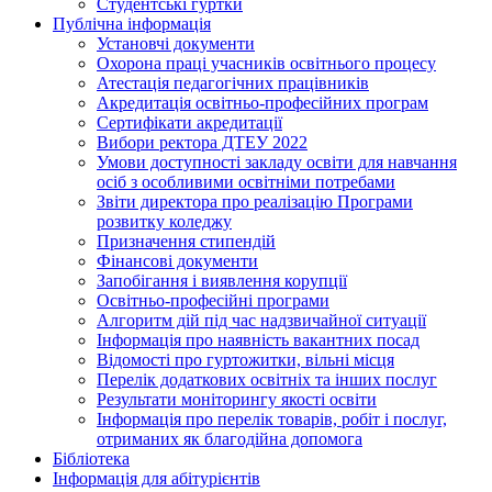
Студентські гуртки
Публічна інформація
Установчі документи
Охорона праці учасників освітнього процесу
Атестація педагогічних працівників
Акредитація освітньо-професійних програм
Сертифікати акредитації
Вибори ректора ДТЕУ 2022
Умови доступності закладу освіти для навчання
осіб з особливими освітніми потребами
Звіти директора про реалізацію Програми
розвитку коледжу
Призначення стипендій
Фінансові документи
Запобігання і виявлення корупції
Освітньо-професійні програми
Алгоритм дій під час надзвичайної ситуації
Інформація про наявність вакантних посад
Відомості про гуртожитки, вільні місця
Перелік додаткових освітніх та інших послуг
Результати моніторингу якості освіти
Інформація про перелік товарів, робіт і послуг,
отриманих як благодійна допомога
Бібліотека
Інформація для абітурієнтів