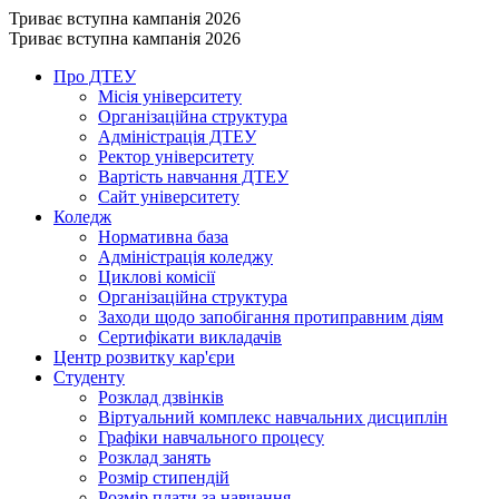
Триває вступна кампанія 2026
Триває вступна кампанія 2026
Про ДТЕУ
Місія університету
Організаційна структура
Адміністрація ДТЕУ
Ректор університету
Вартість навчання ДТЕУ
Сайт університету
Коледж
Нормативна база
Адміністрація коледжу
Циклові комісії
Організаційна структура
Заходи щодо запобігання протиправним діям
Сертифікати викладачів
Центр розвитку кар'єри
Студенту
Розклад дзвінків
Віртуальний комплекс навчальних дисциплін
Графіки навчального процесу
Розклад занять
Розмір стипендій
Розмір плати за навчання