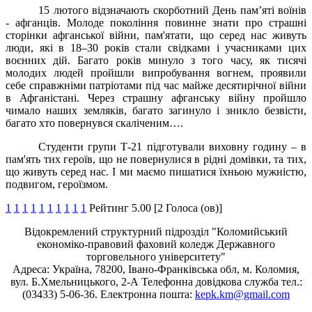
15 лютого відзначають скорботний День пам’яті воїнів
- афганців. Молоде покоління повинне знати про страшні
сторінки афганської війни, пам'ятати, що серед нас живуть
люди, які в 18–30 років стали свідками і учасниками цих
воєнних дій. Багато років минуло з того часу, як тисячі
молодих людей пройшли випробування вогнем, проявили
себе справжніми патріотами під час майже десятирічної війни
в Афганістані. Через страшну афганську війну пройшло
чимало наших земляків, багато загинуло і зникло безвісти,
багато хто повернувся скаліченим….
Студенти групи Т-21 підготували виховну годину – в
пам'ять тих героїв, що не повернулися в рідні домівки, та тих,
що живуть серед нас. І ми маємо пишатися їхньою мужністю,
подвигом, героїзмом.
1
1
1
1
1
1
1
1
1
1
Рейтинг 5.00 [2 Голоса (ов)]
Відокремлений структурний підрозділ "Коломийський
економіко-правовий фаховий коледж Державного
торговельного університету"
Адреса: Україна, 78200, Івано-Франківська обл, м. Коломия,
вул. Б.Хмельницького, 2-А Телефонна довідкова служба тел.:
(03433) 5-06-36. Електронна пошта:
kepk.km@gmail.com