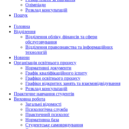
Олімпіади
Розклад консультацій
Пошук
Головна
Відділення
Відділення обліку, фінансів та сфери
обслуговування
Відділення правознавства та інформаційних
технологій
Новини
Організація освітнього процесу
Нормативні документи
Графік кваліфікаційного іспиту
Графіки освітнього процесу
Графіки відкритих занять та взаємовідвідування
Розклад консультацій
Практичне навчання студентів
Виховна робота
Загальні відомості
Психологічна служба
Практичний психолог
Нормативна база
Студентське самоврядування