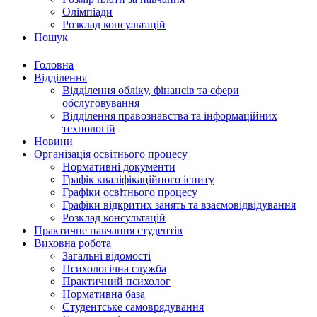
Олімпіади
Розклад консультацій
Пошук
Головна
Відділення
Відділення обліку, фінансів та сфери
обслуговування
Відділення правознавства та інформаційних
технологій
Новини
Організація освітнього процесу
Нормативні документи
Графік кваліфікаційного іспиту
Графіки освітнього процесу
Графіки відкритих занять та взаємовідвідування
Розклад консультацій
Практичне навчання студентів
Виховна робота
Загальні відомості
Психологічна служба
Практичний психолог
Нормативна база
Студентське самоврядування