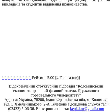
викладачів та студентів відділення правознавства.
1
1
1
1
1
1
1
1
1
1
Рейтинг 5.00 [4 Голоса (ов)]
Відокремлений структурний підрозділ "Коломийський
економіко-правовий фаховий коледж Державного
торговельного університету"
Адреса: Україна, 78200, Івано-Франківська обл, м. Коломия,
вул. Б.Хмельницького, 2-А Телефонна довідкова служба тел.:
(03433) 5-06-36. Електронна пошта:
kepk.km@gmail.com