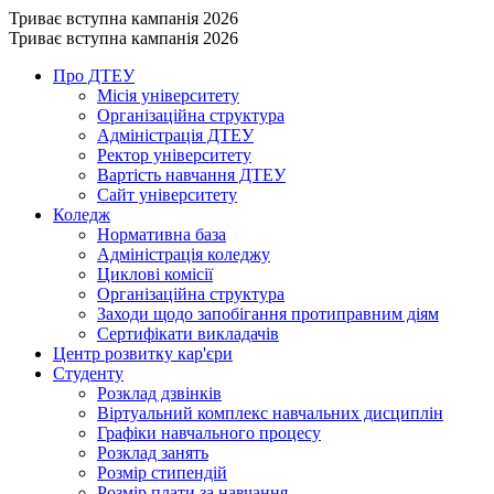
Триває вступна кампанія 2026
Триває вступна кампанія 2026
Про ДТЕУ
Місія університету
Організаційна структура
Адміністрація ДТЕУ
Ректор університету
Вартість навчання ДТЕУ
Сайт університету
Коледж
Нормативна база
Адміністрація коледжу
Циклові комісії
Організаційна структура
Заходи щодо запобігання протиправним діям
Сертифікати викладачів
Центр розвитку кар'єри
Студенту
Розклад дзвінків
Віртуальний комплекс навчальних дисциплін
Графіки навчального процесу
Розклад занять
Розмір стипендій
Розмір плати за навчання