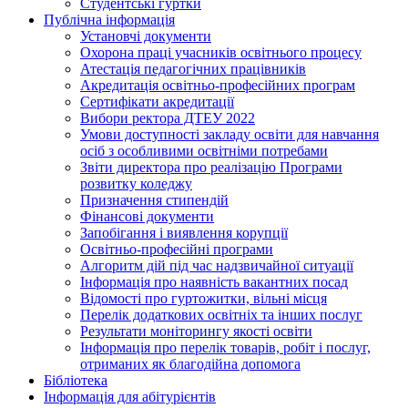
Студентські гуртки
Публічна інформація
Установчі документи
Охорона праці учасників освітнього процесу
Атестація педагогічних працівників
Акредитація освітньо-професійних програм
Сертифікати акредитації
Вибори ректора ДТЕУ 2022
Умови доступності закладу освіти для навчання
осіб з особливими освітніми потребами
Звіти директора про реалізацію Програми
розвитку коледжу
Призначення стипендій
Фінансові документи
Запобігання і виявлення корупції
Освітньо-професійні програми
Алгоритм дій під час надзвичайної ситуації
Інформація про наявність вакантних посад
Відомості про гуртожитки, вільні місця
Перелік додаткових освітніх та інших послуг
Результати моніторингу якості освіти
Інформація про перелік товарів, робіт і послуг,
отриманих як благодійна допомога
Бібліотека
Інформація для абітурієнтів