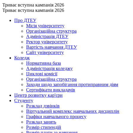
Триває вступна кампанія 2026
Триває вступна кампанія 2026
Про ДТЕУ
Місія університету
Організаційна структура
Адміністрація ДТЕУ
Ректор університету
Вартість навчання ДТЕУ
Сайт університету
Коледж
Нормативна база
Адміністрація коледжу
Циклові комісії
Організаційна структура
Заходи щодо запобігання протиправним діям
Сертифікати викладачів
Центр розвитку кар'єри
Студенту
Розклад дзвінків
Віртуальний комплекс навчальних дисциплін
Графіки навчального процесу
Розклад занять
Розмір стипендій
Розмір плати за навчання