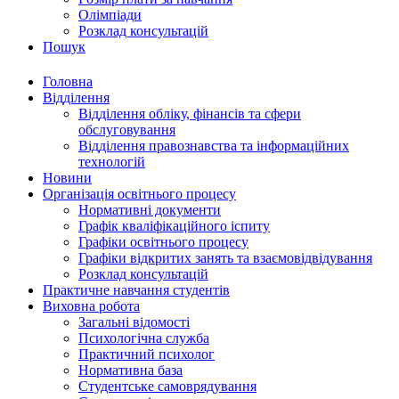
Олімпіади
Розклад консультацій
Пошук
Головна
Відділення
Відділення обліку, фінансів та сфери
обслуговування
Відділення правознавства та інформаційних
технологій
Новини
Організація освітнього процесу
Нормативні документи
Графік кваліфікаційного іспиту
Графіки освітнього процесу
Графіки відкритих занять та взаємовідвідування
Розклад консультацій
Практичне навчання студентів
Виховна робота
Загальні відомості
Психологічна служба
Практичний психолог
Нормативна база
Студентське самоврядування