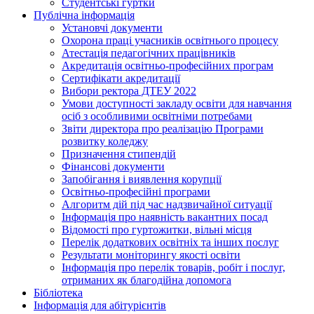
Студентські гуртки
Публічна інформація
Установчі документи
Охорона праці учасників освітнього процесу
Атестація педагогічних працівників
Акредитація освітньо-професійних програм
Сертифікати акредитації
Вибори ректора ДТЕУ 2022
Умови доступності закладу освіти для навчання
осіб з особливими освітніми потребами
Звіти директора про реалізацію Програми
розвитку коледжу
Призначення стипендій
Фінансові документи
Запобігання і виявлення корупції
Освітньо-професійні програми
Алгоритм дій під час надзвичайної ситуації
Інформація про наявність вакантних посад
Відомості про гуртожитки, вільні місця
Перелік додаткових освітніх та інших послуг
Результати моніторингу якості освіти
Інформація про перелік товарів, робіт і послуг,
отриманих як благодійна допомога
Бібліотека
Інформація для абітурієнтів