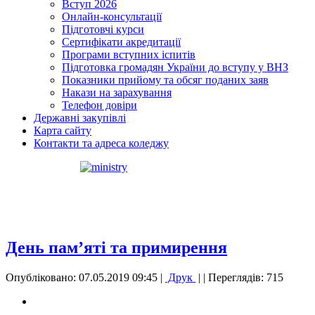
Вступ 2026
Онлайн-консультації
Підготовчі курси
Сертифікати акредитації
Програми вступних іспитів
Підготовка громадян України до вступу у ВНЗ
Показники прийому та обсяг поданих заяв
Накази на зарахування
Телефон довіри
Державні закупівлі
Карта сайту
Контакти та адреса коледжу
День пам’яті та примирення
Опубліковано: 07.05.2019 09:45
|
Друк
|
| Переглядів: 715