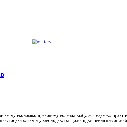
ів
ському економіко-правовому коледжі відбулася науково-практичн
о стосуються змін у законодавстві щодо підвищення вимог до без