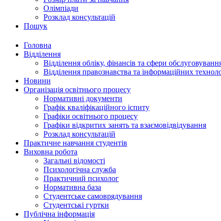
Олімпіади
Розклад консультацій
Пошук
Головна
Відділення
Відділення обліку, фінансів та сфери обслуговуванн
Відділення правознавства та інформаційних технол
Новини
Організація освітнього процесу
Нормативні документи
Графік кваліфікаційного іспиту
Графіки освітнього процесу
Графіки відкритих занять та взаємовідвідування
Розклад консультацій
Практичне навчання студентів
Виховна робота
Загальні відомості
Психологічна служба
Практичний психолог
Нормативна база
Студентське самоврядування
Студентські гуртки
Публічна інформація