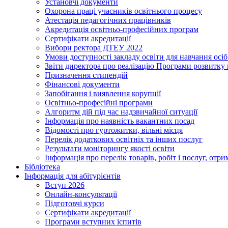
Установчі документи
Охорона праці учасників освітнього процесу
Атестація педагогічних працівників
Акредитація освітньо-професійних програм
Сертифікати акредитації
Вибори ректора ДТЕУ 2022
Умови доступності закладу освіти для навчання осі
Звіти директора про реалізацію Програми розвитку
Призначення стипендій
Фінансові документи
Запобігання і виявлення корупції
Освітньо-професійні програми
Алгоритм дій під час надзвичайної ситуації
Інформація про наявність вакантних посад
Відомості про гуртожитки, вільні місця
Перелік додаткових освітніх та інших послуг
Результати моніторингу якості освіти
Інформація про перелік товарів, робіт і послуг, от
Бібліотека
Інформація для абітурієнтів
Вступ 2026
Онлайн-консультації
Підготовчі курси
Сертифікати акредитації
Програми вступних іспитів