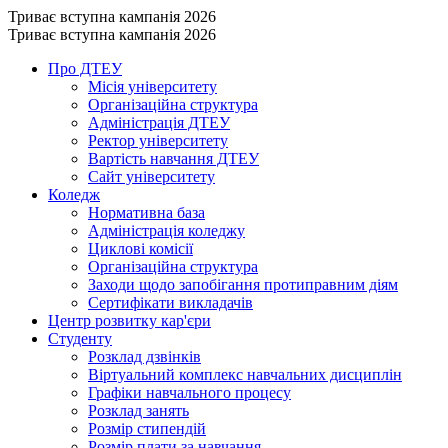
Триває вступна кампанія 2026
Триває вступна кампанія 2026
Про ДТЕУ
Місія університету
Організаційна структура
Адміністрація ДТЕУ
Ректор університету
Вартість навчання ДТЕУ
Сайт університету
Коледж
Нормативна база
Адміністрація коледжу
Циклові комісії
Організаційна структура
Заходи щодо запобігання протиправним діям
Сертифікати викладачів
Центр розвитку кар'єри
Студенту
Розклад дзвінків
Віртуальний комплекс навчальних дисциплін
Графіки навчального процесу
Розклад занять
Розмір стипендій
Розмір плати за навчання