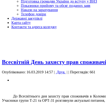
Підготовка громадян України до вступу у ВНЗ
Показники прийому та обсяг поданих заяв
Накази на зарахування
Телефон довіри
Державні закупівлі
Карта сайту
Контакти та адреса коледжу
Всесвітній День захисту прав споживач
Опубліковано: 16.03.2019 14:57
|
Друк
|
| Переглядів: 661
До Всесвітнього дня захисту прав споживачів в Коломий
Учасники групи Т-21 та ОРТ-31 розглянули актуальні питання, щ