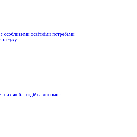
б з особливими освітніми потребами
 коледжу
риманих як благодійна допомога