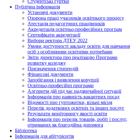
Студентські гуртки
Публічна інформація
Установчі документи
Охорона праці учасників освітнього процесу
Атестація педагогічних працівників
Акредитація освітньо-професійних програм
Сертифікати акредитації
Вибори ректора ДТЕУ 2022
Умови доступності закладу освіти для навчання
осіб з особливими освітніми потребами
Звіти директора про реалізацію Програми
розвитку коледжу
Призначення стипендій
Фінансові документи
Запобігання і виявлення корупції
Освітньо-професійні програми
Алгоритм дій під час надзвичайної ситуації
Інформація про наявність вакантних посад
Відомості про гуртожитки, вільні місця
Перелік додаткових освітніх та інших послуг
Результати моніторингу якості освіти
Інформація про перелік товарів, робіт і послуг,
отриманих як благодійна допомога
Бібліотека
Інформація для абітурієнтів