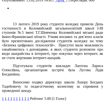
Опубліковано: 15.02.2019 14:43
|
Друк
|
| Переглядів: 606
13 лютого 2019 року студенти коледжу провели День
гостинності в Коломийській загальноосвітній школі І-ІІІ
ступенів №5 імені Т.Г.Шевченка Коломийської міської ради
Івано-Франківської області. Учням восьмих та дев’ятих класів
було презентовано дослідження студентів коледжу на тему
«Безпека цифрових технологій». Присутні мали можливість
ознайомитись з доповідями, в яких студенти розповіли про
види шахрайства в інтернеті, про покупки через інтернет, як
не стати жертвами інтернет-шахраїв.
Підготувала студентів викладач Лаптєва Лариса
Олексіївна, організатором зустрічі була Лугова Лідія
Богданівна.
Виносимо подяку директору школи Лазору Богдану
Тадейовичу та педагогічному колективу за сприяння у
проведенні заходу.
1
1
1
1
1
1
1
1
1
1
Рейтинг 5.00 [1 Голос]