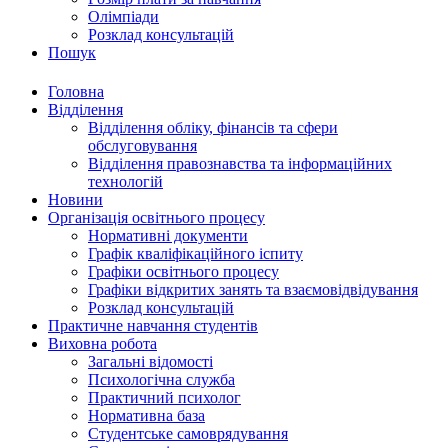
Олімпіади
Розклад консультацій
Пошук
Головна
Відділення
Відділення обліку, фінансів та сфери
обслуговування
Відділення правознавства та інформаційних
технологій
Новини
Організація освітнього процесу
Нормативні документи
Графік кваліфікаційного іспиту
Графіки освітнього процесу
Графіки відкритих занять та взаємовідвідування
Розклад консультацій
Практичне навчання студентів
Виховна робота
Загальні відомості
Психологічна служба
Практичний психолог
Нормативна база
Студентське самоврядування