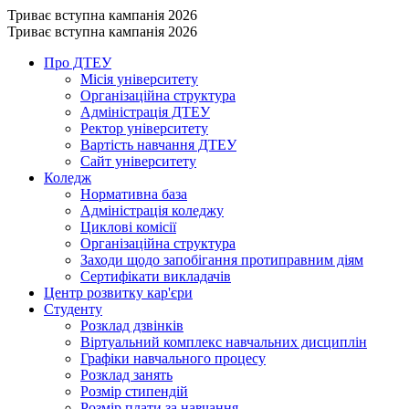
Триває вступна кампанія 2026
Триває вступна кампанія 2026
Про ДТЕУ
Місія університету
Організаційна структура
Адміністрація ДТЕУ
Ректор університету
Вартість навчання ДТЕУ
Сайт університету
Коледж
Нормативна база
Адміністрація коледжу
Циклові комісії
Організаційна структура
Заходи щодо запобігання протиправним діям
Сертифікати викладачів
Центр розвитку кар'єри
Студенту
Розклад дзвінків
Віртуальний комплекс навчальних дисциплін
Графіки навчального процесу
Розклад занять
Розмір стипендій
Розмір плати за навчання