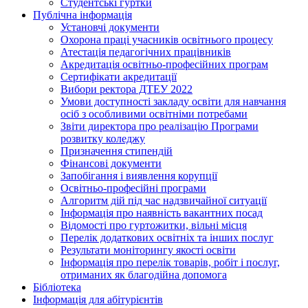
Студентські гуртки
Публічна інформація
Установчі документи
Охорона праці учасників освітнього процесу
Атестація педагогічних працівників
Акредитація освітньо-професійних програм
Сертифікати акредитації
Вибори ректора ДТЕУ 2022
Умови доступності закладу освіти для навчання
осіб з особливими освітніми потребами
Звіти директора про реалізацію Програми
розвитку коледжу
Призначення стипендій
Фінансові документи
Запобігання і виявлення корупції
Освітньо-професійні програми
Алгоритм дій під час надзвичайної ситуації
Інформація про наявність вакантних посад
Відомості про гуртожитки, вільні місця
Перелік додаткових освітніх та інших послуг
Результати моніторингу якості освіти
Інформація про перелік товарів, робіт і послуг,
отриманих як благодійна допомога
Бібліотека
Інформація для абітурієнтів