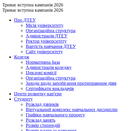
Триває вступна кампанія 2026
Триває вступна кампанія 2026
Про ДТЕУ
Місія університету
Організаційна структура
Адміністрація ДТЕУ
Ректор університету
Вартість навчання ДТЕУ
Сайт університету
Коледж
Нормативна база
Адміністрація коледжу
Циклові комісії
Організаційна структура
Заходи щодо запобігання протиправним діям
Сертифікати викладачів
Центр розвитку кар'єри
Студенту
Розклад дзвінків
Віртуальний комплекс навчальних дисциплін
Графіки навчального процесу
Розклад занять
Розмір стипендій
Розмір плати за навчання