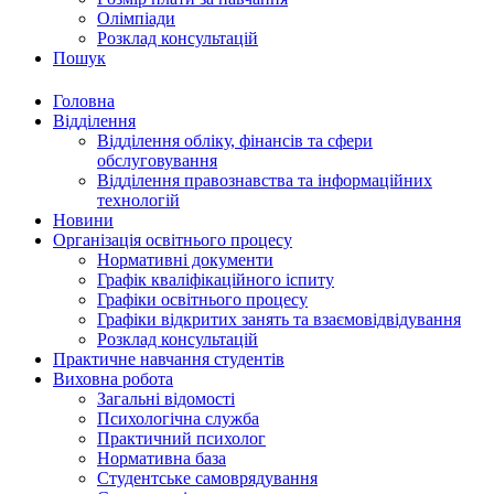
Олімпіади
Розклад консультацій
Пошук
Головна
Відділення
Відділення обліку, фінансів та сфери
обслуговування
Відділення правознавства та інформаційних
технологій
Новини
Організація освітнього процесу
Нормативні документи
Графік кваліфікаційного іспиту
Графіки освітнього процесу
Графіки відкритих занять та взаємовідвідування
Розклад консультацій
Практичне навчання студентів
Виховна робота
Загальні відомості
Психологічна служба
Практичний психолог
Нормативна база
Студентське самоврядування