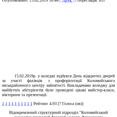
Опубліковано: 15.02.2019 18:44
|
Друк
|
| Переглядів: 811
15.02.2019р. у коледжі відбувся День відкритих дверей
за участі фахівців з профорієнтації Коломийського
міськрайонного центру зайнятості. Викладачами коледжу для
майбутніх абітурієнтів були проведені цікаві майстер-класи,
вікторини та презентації.
1
1
1
1
1
1
1
1
1
1
Рейтинг 4.93 [7 Голоса (ов)]
Відокремлений структурний підрозділ "Коломийський