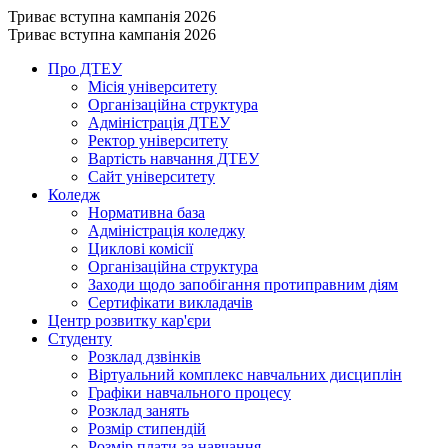
Триває вступна кампанія 2026
Триває вступна кампанія 2026
Про ДТЕУ
Місія університету
Організаційна структура
Адміністрація ДТЕУ
Ректор університету
Вартість навчання ДТЕУ
Сайт університету
Коледж
Нормативна база
Адміністрація коледжу
Циклові комісії
Організаційна структура
Заходи щодо запобігання протиправним діям
Сертифікати викладачів
Центр розвитку кар'єри
Студенту
Розклад дзвінків
Віртуальний комплекс навчальних дисциплін
Графіки навчального процесу
Розклад занять
Розмір стипендій
Розмір плати за навчання