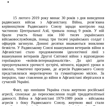
15 лютого 2019 року минає 30 років з дня виведення
радянських військ з Афганістану. Війна, розв’язана
керівництвом Радянського Союзу заради контролю над
частиною Центральної Азії, тривала понад 9 років. У ній
брали участь більш ніж 160 тисяч українських
військовослужбовців, понад три тисячі українських солдат і
офіцерів загинули. Донині десятки вважаються зниклими
безвісти. У Радянському Союзі вшанування ветеранів війни в
Афганістані стало продовженням ідеологічної лінії з
вшанування ветеранів Другої Світової війни з відповідною
героїзацією «воїнів-інтернаціоналістів». До цієї дати
приурочувалися урочисті зустрічі, мітинги, відкриті уроки в
школах, тематичні програми, де агресія Радянського Союзу
представлялася миротворчою та гуманітарною місією. За
інерцією, таке ставлення до війни в Афганістані зберігалося в
сучасній Україні.
Факт, що нинішня Україна стала жертвою російської
агресії, спонукає до переосмислення подій тридцятилітньої
давності. Війна в Афганістані 1979-1989 років - військова
агресія з боку Радянського Союзу, жертвою якої стали