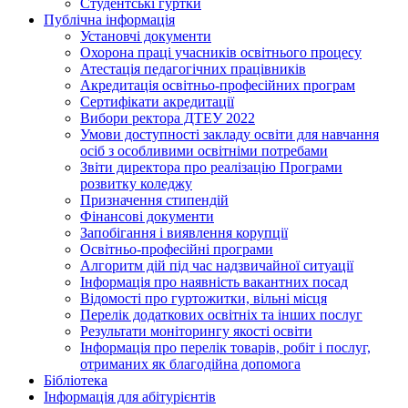
Студентські гуртки
Публічна інформація
Установчі документи
Охорона праці учасників освітнього процесу
Атестація педагогічних працівників
Акредитація освітньо-професійних програм
Сертифікати акредитації
Вибори ректора ДТЕУ 2022
Умови доступності закладу освіти для навчання
осіб з особливими освітніми потребами
Звіти директора про реалізацію Програми
розвитку коледжу
Призначення стипендій
Фінансові документи
Запобігання і виявлення корупції
Освітньо-професійні програми
Алгоритм дій під час надзвичайної ситуації
Інформація про наявність вакантних посад
Відомості про гуртожитки, вільні місця
Перелік додаткових освітніх та інших послуг
Результати моніторингу якості освіти
Інформація про перелік товарів, робіт і послуг,
отриманих як благодійна допомога
Бібліотека
Інформація для абітурієнтів