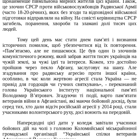
щонайменше півмільйона мирних жителів цієї країни. Також,
це злочин СРСР проти військовослужбовців Радянської Армії
(часто 18-20-річних), яких без згоди та відповідної військової
підготовки відправляли на війну. На совісті керівництва СРСР
загибель, поранення, хвороби та зламані долі тисяч цих
людей.
Тому цей день має стати днем пам’яті і визнання
історичних помилок, щоб убезпечитися від їх повторення.
«Пам’ятаємо, але не пишаємося. Це був один із злочинів
комуністичного режиму, який забрав життя тисяч українців на
чужій землі, за чужі ідеї та інтереси. Кожен, хто достойно
пройшов через пекло Афгану, заслуговує на шану. Але
згадування про радянську агресію проти іншої країни,
особливо, в час коли жертвою агресії стала Україна — не
привід для гордощів чи гучних святкувань», - переконаний
голова Українського інституту національної пам’яті
Володимир В’ятрович. Згадуючи ті події, варто пам‘ятати
ветеранів війни в Афганістані, які маючи бойовий досвід, були
серед тих, хто дали відсіч російській агресії у 2014 році, стали
учасниками волонтерського руху, досі воюють на передовій.
Напередодні цієї дати у коледж завітали учасники
бойових дій на чолі з головою Коломийської міськрайонної
громадської організації “Української спілки ветеранів