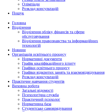
Олімпіади
Розклад консультацій
Пошук
Головна
Відділення
Відділення обліку, фінансів та сфери
обслуговування
Відділення правознавства та інформаційних
технологій
Новини
Організація освітнього процесу
Нормативні документи
Графік кваліфікаційного іспиту
Графіки освітнього процесу
Графіки відкритих занять та взаємовідвідування
Розклад консультацій
Практичне навчання студентів
Виховна робота
Загальні відомості
Психологічна служба
Практичний психолог
Нормативна база
Студентське самоврядування