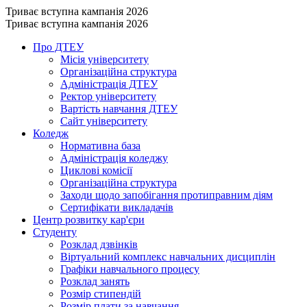
Триває вступна кампанія 2026
Триває вступна кампанія 2026
Про ДТЕУ
Місія університету
Організаційна структура
Адміністрація ДТЕУ
Ректор університету
Вартість навчання ДТЕУ
Сайт університету
Коледж
Нормативна база
Адміністрація коледжу
Циклові комісії
Організаційна структура
Заходи щодо запобігання протиправним діям
Сертифікати викладачів
Центр розвитку кар'єри
Студенту
Розклад дзвінків
Віртуальний комплекс навчальних дисциплін
Графіки навчального процесу
Розклад занять
Розмір стипендій
Розмір плати за навчання