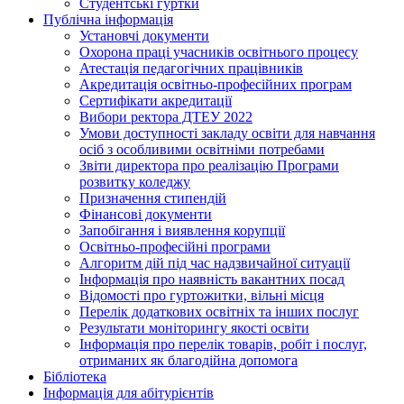
Студентські гуртки
Публічна інформація
Установчі документи
Охорона праці учасників освітнього процесу
Атестація педагогічних працівників
Акредитація освітньо-професійних програм
Сертифікати акредитації
Вибори ректора ДТЕУ 2022
Умови доступності закладу освіти для навчання
осіб з особливими освітніми потребами
Звіти директора про реалізацію Програми
розвитку коледжу
Призначення стипендій
Фінансові документи
Запобігання і виявлення корупції
Освітньо-професійні програми
Алгоритм дій під час надзвичайної ситуації
Інформація про наявність вакантних посад
Відомості про гуртожитки, вільні місця
Перелік додаткових освітніх та інших послуг
Результати моніторингу якості освіти
Інформація про перелік товарів, робіт і послуг,
отриманих як благодійна допомога
Бібліотека
Інформація для абітурієнтів