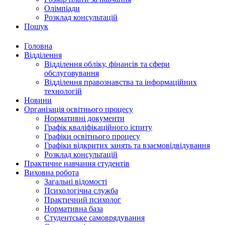
Олімпіади
Розклад консультацій
Пошук
Головна
Відділення
Відділення обліку, фінансів та сфери
обслуговування
Відділення правознавства та інформаційних
технологій
Новини
Організація освітнього процесу
Нормативні документи
Графік кваліфікаційного іспиту
Графіки освітнього процесу
Графіки відкритих занять та взаємовідвідування
Розклад консультацій
Практичне навчання студентів
Виховна робота
Загальні відомості
Психологічна служба
Практичний психолог
Нормативна база
Студентське самоврядування