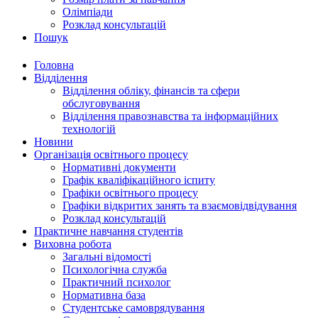
Олімпіади
Розклад консультацій
Пошук
Головна
Відділення
Відділення обліку, фінансів та сфери
обслуговування
Відділення правознавства та інформаційних
технологій
Новини
Організація освітнього процесу
Нормативні документи
Графік кваліфікаційного іспиту
Графіки освітнього процесу
Графіки відкритих занять та взаємовідвідування
Розклад консультацій
Практичне навчання студентів
Виховна робота
Загальні відомості
Психологічна служба
Практичний психолог
Нормативна база
Студентське самоврядування