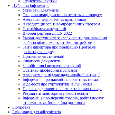
Студентські гуртки
Публічна інформація
Установчі документи
Охорона праці учасників освітнього процесу
Атестація педагогічних працівників
Акредитація освітньо-професійних програм
Сертифікати акредитації
Вибори ректора ДТЕУ 2022
Умови доступності закладу освіти для навчання
осіб з особливими освітніми потребами
Звіти директора про реалізацію Програми
розвитку коледжу
Призначення стипендій
Фінансові документи
Запобігання і виявлення корупції
Освітньо-професійні програми
Алгоритм дій під час надзвичайної ситуації
Інформація про наявність вакантних посад
Відомості про гуртожитки, вільні місця
Перелік додаткових освітніх та інших послуг
Результати моніторингу якості освіти
Інформація про перелік товарів, робіт і послуг,
отриманих як благодійна допомога
Бібліотека
Інформація для абітурієнтів