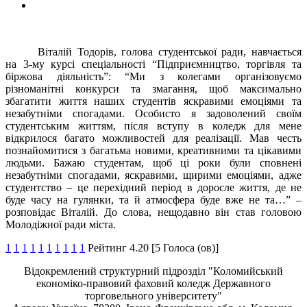
Віталій Тодорів, голова студентської ради, навчається
на 3-му курсі спеціальності “Підприємництво, торгівля та
біржова діяльність”: “Ми з колегами організовуємо
різноманітні конкурси та змагання, щоб максимально
збагатити життя наших студентів яскравими емоціями та
незабутніми спогадами. Особисто я задоволений своїм
студентським життям, після вступу в коледж для мене
відкрилося багато можливостей для реалізації. Мав честь
познайомитися з багатьма новими, креативними та цікавими
людьми. Бажаю студентам, щоб ці роки були сповнені
незабутніми спогадами, яскравими, щирими емоціями, адже
студентство – це перехідний період в доросле життя, де не
буде часу на гулянки, та й атмосфера буде вже не та…” –
розповідає Віталій. До слова, нещодавно він став головою
Молодіжної ради міста.
1
1
1
1
1
1
1
1
1
1
Рейтинг 4.20 [5 Голоса (ов)]
Відокремлений структурний підрозділ "Коломийський
економіко-правовий фаховий коледж Державного
торговельного університету"