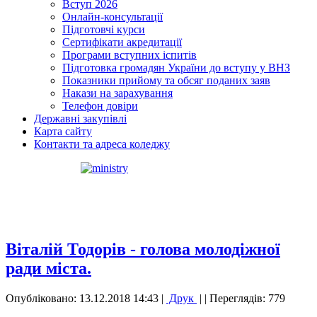
Вступ 2026
Онлайн-консультації
Підготовчі курси
Сертифікати акредитації
Програми вступних іспитів
Підготовка громадян України до вступу у ВНЗ
Показники прийому та обсяг поданих заяв
Накази на зарахування
Телефон довіри
Державні закупівлі
Карта сайту
Контакти та адреса коледжу
Віталій Тодорів - голова молодіжної
ради міста.
Опубліковано: 13.12.2018 14:43
|
Друк
|
| Переглядів: 779