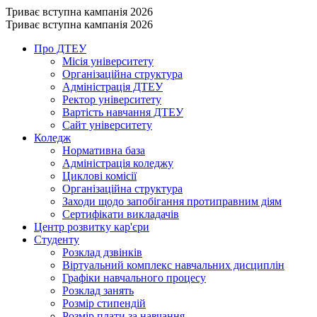
Триває вступна кампанія 2026
Триває вступна кампанія 2026
Про ДТЕУ
Місія університету
Організаційна структура
Адміністрація ДТЕУ
Ректор університету
Вартість навчання ДТЕУ
Сайт університету
Коледж
Нормативна база
Адміністрація коледжу
Циклові комісії
Організаційна структура
Заходи щодо запобігання протиправним діям
Сертифікати викладачів
Центр розвитку кар'єри
Студенту
Розклад дзвінків
Віртуальний комплекс навчальних дисциплін
Графіки навчального процесу
Розклад занять
Розмір стипендій
Розмір плати за навчання