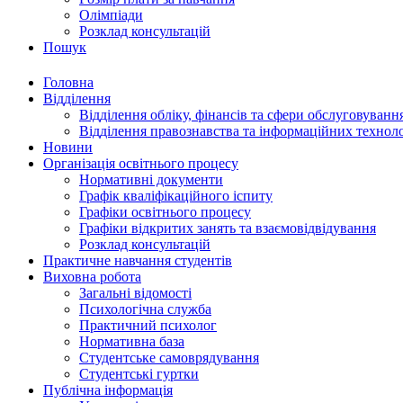
Олімпіади
Розклад консультацій
Пошук
Головна
Відділення
Відділення обліку, фінансів та сфери обслуговуванн
Відділення правознавства та інформаційних технол
Новини
Організація освітнього процесу
Нормативні документи
Графік кваліфікаційного іспиту
Графіки освітнього процесу
Графіки відкритих занять та взаємовідвідування
Розклад консультацій
Практичне навчання студентів
Виховна робота
Загальні відомості
Психологічна служба
Практичний психолог
Нормативна база
Студентське самоврядування
Студентські гуртки
Публічна інформація