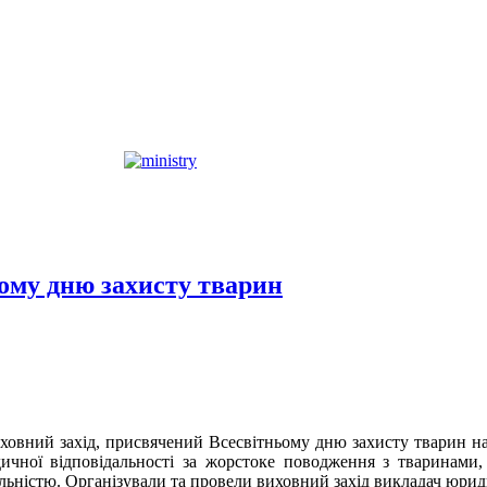
ому дню захисту тварин
иховний захід, присвячений Всесвітньому дню захисту тварин н
дичної відповідальності за жорстоке поводження з тваринами,
ьністю. Організували та провели виховний захід викладач юриди