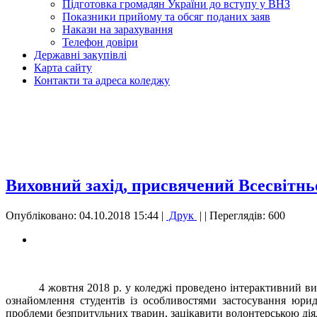
Підготовка громадян України до вступу у ВНЗ
Показники прийому та обсяг поданих заяв
Накази на зарахування
Телефон довіри
Державні закупівлі
Карта сайту
Контакти та адреса коледжу
Виховний захід, присвячений Всесвітнь
Опубліковано: 04.10.2018 15:44
|
Друк
|
| Переглядів: 600
4 жовтня 2018 р. у коледжі проведено інтерактивний в
ознайомлення студентів із особливостями застосування юри
проблеми безпритульних тварин, зацікавити волонтерською діял