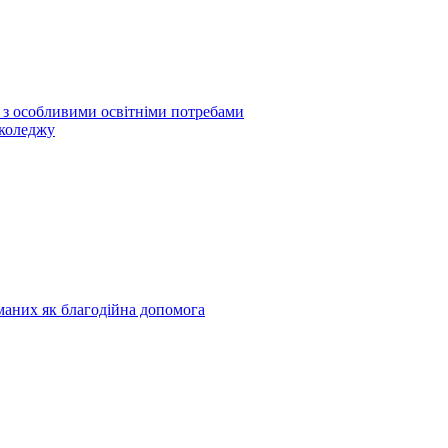
б з особливими освітніми потребами
 коледжу
риманих як благодійна допомога