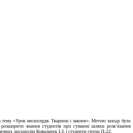
а тему «Урок милосердя. Тварини і закони». Метою заходу було
 розширити знання студентів про гуманні шляхи розв’язання
чних дисциплін Ковальчук І.З. і студенти групи П-22.