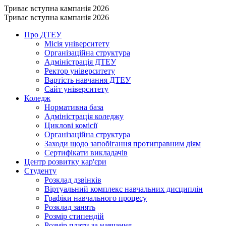
Триває вступна кампанія 2026
Триває вступна кампанія 2026
Про ДТЕУ
Місія університету
Організаційна структура
Адміністрація ДТЕУ
Ректор університету
Вартість навчання ДТЕУ
Сайт університету
Коледж
Нормативна база
Адміністрація коледжу
Циклові комісії
Організаційна структура
Заходи щодо запобігання протиправним діям
Сертифікати викладачів
Центр розвитку кар'єри
Студенту
Розклад дзвінків
Віртуальний комплекс навчальних дисциплін
Графіки навчального процесу
Розклад занять
Розмір стипендій
Розмір плати за навчання