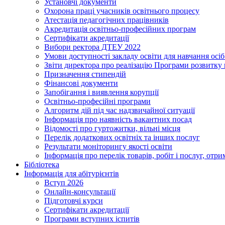
Установчі документи
Охорона праці учасників освітнього процесу
Атестація педагогічних працівників
Акредитація освітньо-професійних програм
Сертифікати акредитації
Вибори ректора ДТЕУ 2022
Умови доступності закладу освіти для навчання осі
Звіти директора про реалізацію Програми розвитку
Призначення стипендій
Фінансові документи
Запобігання і виявлення корупції
Освітньо-професійні програми
Алгоритм дій під час надзвичайної ситуації
Інформація про наявність вакантних посад
Відомості про гуртожитки, вільні місця
Перелік додаткових освітніх та інших послуг
Результати моніторингу якості освіти
Інформація про перелік товарів, робіт і послуг, от
Бібліотека
Інформація для абітурієнтів
Вступ 2026
Онлайн-консультації
Підготовчі курси
Сертифікати акредитації
Програми вступних іспитів