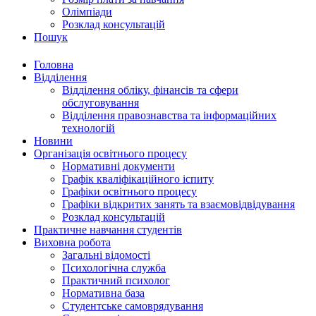
Олімпіади
Розклад консультацій
Пошук
Головна
Відділення
Відділення обліку, фінансів та сфери
обслуговування
Відділення правознавства та інформаційних
технологій
Новини
Організація освітнього процесу
Нормативні документи
Графік кваліфікаційного іспиту
Графіки освітнього процесу
Графіки відкритих занять та взаємовідвідування
Розклад консультацій
Практичне навчання студентів
Виховна робота
Загальні відомості
Психологічна служба
Практичний психолог
Нормативна база
Студентське самоврядування