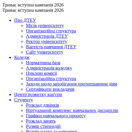
Триває вступна кампанія 2026
Триває вступна кампанія 2026
Про ДТЕУ
Місія університету
Організаційна структура
Адміністрація ДТЕУ
Ректор університету
Вартість навчання ДТЕУ
Сайт університету
Коледж
Нормативна база
Адміністрація коледжу
Циклові комісії
Організаційна структура
Заходи щодо запобігання протиправним діям
Сертифікати викладачів
Центр розвитку кар'єри
Студенту
Розклад дзвінків
Віртуальний комплекс навчальних дисциплін
Графіки навчального процесу
Розклад занять
Розмір стипендій
Розмір плати за навчання