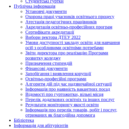
Студентські гуртки
Публічна інформація
Установчі документи
Охорона праці учасників освітнього процесу
Атестація педагогічних працівників
Акредитація освітньо-професійних програм
Сертифікати акредитації
Вибори ректора ДТЕУ 2022
Умови доступності закладу освіти для навчання
осіб з особливими освітніми потребами
Звіти директора про реалізацію Програми
розвитку коледжу
Призначення стипендій
Фінансові документи
Запобігання і виявлення корупції
Освітньо-професійні програми
Алгоритм дій під час надзвичайної ситуації
Інформація про наявність вакантних посад
Відомості про гуртожитки, вільні місця
Перелік додаткових освітніх та інших послуг
Результати моніторингу якості освіти
Інформація про перелік товарів, робіт і послуг,
отриманих як благодійна допомога
Бібліотека
Інформація для абітурієнтів