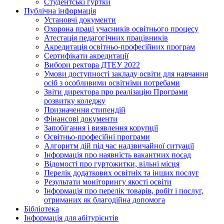
Студентські гуртки
Публічна інформація
Установчі документи
Охорона праці учасників освітнього процесу
Атестація педагогічних працівників
Акредитація освітньо-професійних програм
Сертифікати акредитації
Вибори ректора ДТЕУ 2022
Умови доступності закладу освіти для навчання
осіб з особливими освітніми потребами
Звіти директора про реалізацію Програми
розвитку коледжу
Призначення стипендій
Фінансові документи
Запобігання і виявлення корупції
Освітньо-професійні програми
Алгоритм дій під час надзвичайної ситуації
Інформація про наявність вакантних посад
Відомості про гуртожитки, вільні місця
Перелік додаткових освітніх та інших послуг
Результати моніторингу якості освіти
Інформація про перелік товарів, робіт і послуг,
отриманих як благодійна допомога
Бібліотека
Інформація для абітурієнтів