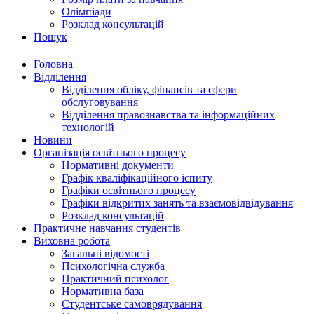
Олімпіади
Розклад консультацій
Пошук
Головна
Відділення
Відділення обліку, фінансів та сфери
обслуговування
Відділення правознавства та інформаційних
технологій
Новини
Організація освітнього процесу
Нормативні документи
Графік кваліфікаційного іспиту
Графіки освітнього процесу
Графіки відкритих занять та взаємовідвідування
Розклад консультацій
Практичне навчання студентів
Виховна робота
Загальні відомості
Психологічна служба
Практичний психолог
Нормативна база
Студентське самоврядування