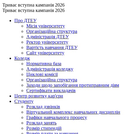
Триває вступна кампанія 2026
Триває вступна кампанія 2026
Про ДТЕУ
Місія університету
Організаційна структура
Адміністрація ДТЕУ
Ректор університету
Вартість навчання ДТЕУ
Сайт університету
Коледж
Нормативна база
Адміністрація коледжу
Циклові комісії
Організаційна структура
Заходи щодо запобігання протиправним діям
Сертифікати викладачів
Центр розвитку кар'єри
Студенту
Розклад дзвінків
Віртуальний комплекс навчальних дисциплін
Графіки навчального процесу
Розклад занять
Розмір стипендій
Розмір плати за навчання