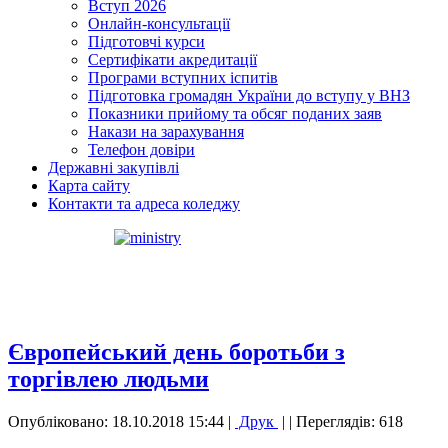
Вступ 2026
Онлайн-консультації
Підготовчі курси
Сертифікати акредитації
Програми вступних іспитів
Підготовка громадян України до вступу у ВНЗ
Показники прийому та обсяг поданих заяв
Накази на зарахування
Телефон довіри
Державні закупівлі
Карта сайту
Контакти та адреса коледжу
Європейський день боротьби з
торгівлею людьми
Опубліковано: 18.10.2018 15:44
|
Друк
|
| Переглядів: 618