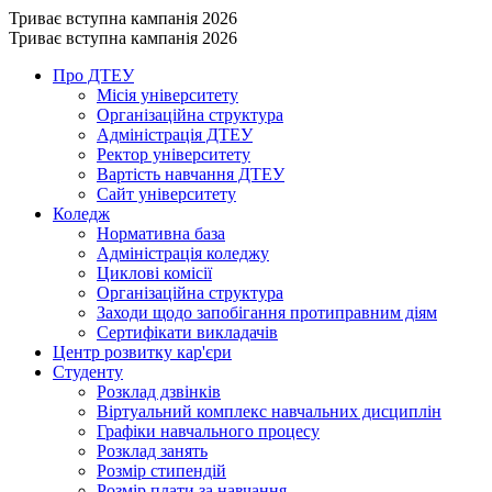
Триває вступна кампанія 2026
Триває вступна кампанія 2026
Про ДТЕУ
Місія університету
Організаційна структура
Адміністрація ДТЕУ
Ректор університету
Вартість навчання ДТЕУ
Сайт університету
Коледж
Нормативна база
Адміністрація коледжу
Циклові комісії
Організаційна структура
Заходи щодо запобігання протиправним діям
Сертифікати викладачів
Центр розвитку кар'єри
Студенту
Розклад дзвінків
Віртуальний комплекс навчальних дисциплін
Графіки навчального процесу
Розклад занять
Розмір стипендій
Розмір плати за навчання