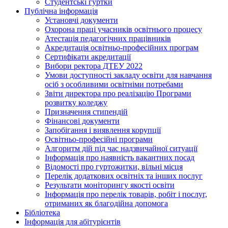
Студентські гуртки
Публічна інформація
Установчі документи
Охорона праці учасників освітнього процесу
Атестація педагогічних працівників
Акредитація освітньо-професійних програм
Сертифікати акредитації
Вибори ректора ДТЕУ 2022
Умови доступності закладу освіти для навчання
осіб з особливими освітніми потребами
Звіти директора про реалізацію Програми
розвитку коледжу
Призначення стипендій
Фінансові документи
Запобігання і виявлення корупції
Освітньо-професійні програми
Алгоритм дій під час надзвичайної ситуації
Інформація про наявність вакантних посад
Відомості про гуртожитки, вільні місця
Перелік додаткових освітніх та інших послуг
Результати моніторингу якості освіти
Інформація про перелік товарів, робіт і послуг,
отриманих як благодійна допомога
Бібліотека
Інформація для абітурієнтів