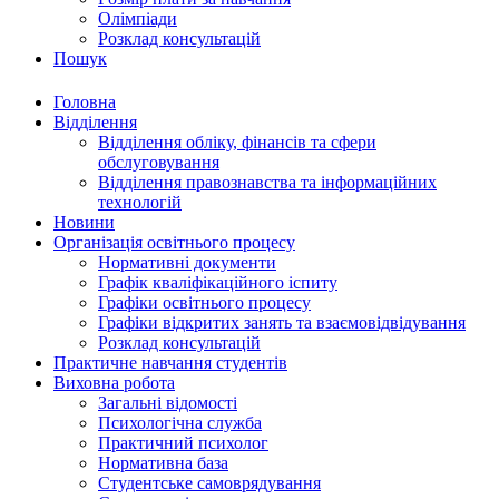
Олімпіади
Розклад консультацій
Пошук
Головна
Відділення
Відділення обліку, фінансів та сфери
обслуговування
Відділення правознавства та інформаційних
технологій
Новини
Організація освітнього процесу
Нормативні документи
Графік кваліфікаційного іспиту
Графіки освітнього процесу
Графіки відкритих занять та взаємовідвідування
Розклад консультацій
Практичне навчання студентів
Виховна робота
Загальні відомості
Психологічна служба
Практичний психолог
Нормативна база
Студентське самоврядування