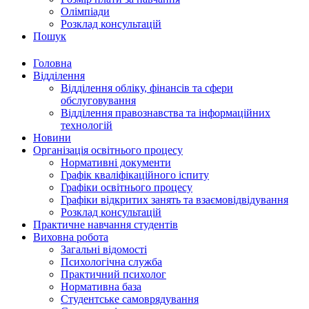
Олімпіади
Розклад консультацій
Пошук
Головна
Відділення
Відділення обліку, фінансів та сфери
обслуговування
Відділення правознавства та інформаційних
технологій
Новини
Організація освітнього процесу
Нормативні документи
Графік кваліфікаційного іспиту
Графіки освітнього процесу
Графіки відкритих занять та взаємовідвідування
Розклад консультацій
Практичне навчання студентів
Виховна робота
Загальні відомості
Психологічна служба
Практичний психолог
Нормативна база
Студентське самоврядування