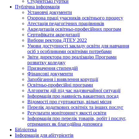
Студентські гуртки
Публічна інформація
Установчі документи
Охорона праці учасників освітнього процесу
Атестація педагогічних працівників
Акредитація освітньо-професійних програм
Сертифікати акредитації
Вибори ректора ДТЕУ 2022
Умови доступності закладу освіти для навчання
осіб з особливими освітніми потребами
Звіти директора про реалізацію Програми
розвитку коледжу
Призначення стипендій
Фінансові документи
Запобігання і виявлення корупції
Освітньо-професійні програми
Алгоритм дій під час надзвичайної ситуації
Інформація про наявність вакантних посад
Відомості про гуртожитки, вільні місця
Перелік додаткових освітніх та інших послуг
Результати моніторингу якості освіти
Інформація про перелік товарів, робіт і послуг,
отриманих як благодійна допомога
Бібліотека
Інформація для абітурієнтів