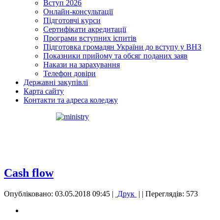
Вступ 2026
Онлайн-консультації
Підготовчі курси
Сертифікати акредитації
Програми вступних іспитів
Підготовка громадян України до вступу у ВНЗ
Показники прийому та обсяг поданих заяв
Накази на зарахування
Телефон довіри
Державні закупівлі
Карта сайту
Контакти та адреса коледжу
Cash flow
Опубліковано: 03.05.2018 09:45
|
Друк
|
| Переглядів: 573