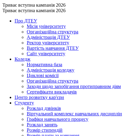
Триває вступна кампанія 2026
Триває вступна кампанія 2026
Про ДТЕУ
Місія університету
Організаційна структура
Адміністрація ДТЕУ
Ректор університету
Вартість навчання ДТЕУ
Сайт університету
Коледж
Нормативна база
Адміністрація коледжу
Циклові комісії
Організаційна структура
Заходи щодо запобігання протиправним діям
Сертифікати викладачів
Центр розвитку кар'єри
Студенту
Розклад дзвінків
Віртуальний комплекс навчальних дисциплін
Графіки навчального процесу
Розклад занять
Розмір стипендій
Розмір плати за навчання