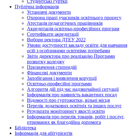
Студентські гуртки
Публічна інформація
Установчі документи
Охорона праці учасників освітнього процесу
Атестація педагогічних працівників
Акредитація освітньо-професійних програм
Сертифікати акредитації
Вибори ректора ДТЕУ 2022
Умови доступності закладу освіти для навчання
осіб з особливими освітніми потребами
Звіти директора про реалізацію Програми
розвитку коледжу
Призначення стипендій
Фінансові документи
Запобігання і виявлення корупції
Освітньо-професійні програми
Алгоритм дій під час надзвичайної ситуації
Інформація про наявність вакантних посад
Відомості про гуртожитки, вільні місця
Перелік додаткових освітніх та інших послуг
Результати моніторингу якості освіти
Інформація про перелік товарів, робіт і послуг,
отриманих як благодійна допомога
Бібліотека
Інформація для абітурієнтів