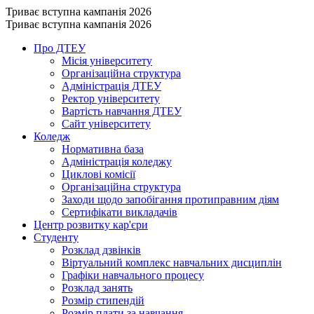
Триває вступна кампанія 2026
Триває вступна кампанія 2026
Про ДТЕУ
Місія університету
Організаційна структура
Адміністрація ДТЕУ
Ректор університету
Вартість навчання ДТЕУ
Сайт університету
Коледж
Нормативна база
Адміністрація коледжу
Циклові комісії
Організаційна структура
Заходи щодо запобігання протиправним діям
Сертифікати викладачів
Центр розвитку кар'єри
Студенту
Розклад дзвінків
Віртуальний комплекс навчальних дисциплін
Графіки навчального процесу
Розклад занять
Розмір стипендій
Розмір плати за навчання