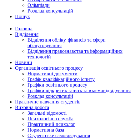
Олімпіади
Розклад консультацій
Пошук
Головна
Відділення
Відділення обліку, фінансів та сфери
обслуговування
Відділення правознавства та інформаційних
технологій
Новини
Організація освітнього процесу
Нормативні документи
Графік кваліфікаційного іспиту
Графіки освітнього процесу
Графіки відкритих занять та взаємовідвідування
Розклад консультацій
Практичне навчання студентів
Виховна робота
Загальні відомості
Психологічна служба
Практичний психолог
Нормативна база
Студентське самоврядування