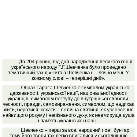
До 204 річниці від дня народження великого генія
українського народу Т.Г.Шевченка було проведено
тематичний захід «Читаю Шевченка і… лячно мені. У
кожному слові – теперішні дні!».
Образ Тараса Шевченка є символом української
державності, української нації, національної єдності
українців, символом поступу до внутрішньої свободи,
чесності, правди, самовираження, символом, що надихає
жити, боротися, кохати – як вічна святиня, як уособлення
найвищого розуму і непізнаного духу, як невмируща душа
і пам'ять української нації...
Шевченко – перш за все, народний поет, бунтар,
тому його твори так легко вписалися у сьогоднішню