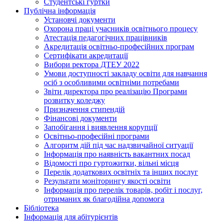
Студентські гуртки
Публічна інформація
Установчі документи
Охорона праці учасників освітнього процесу
Атестація педагогічних працівників
Акредитація освітньо-професійних програм
Сертифікати акредитації
Вибори ректора ДТЕУ 2022
Умови доступності закладу освіти для навчання
осіб з особливими освітніми потребами
Звіти директора про реалізацію Програми
розвитку коледжу
Призначення стипендій
Фінансові документи
Запобігання і виявлення корупції
Освітньо-професійні програми
Алгоритм дій під час надзвичайної ситуації
Інформація про наявність вакантних посад
Відомості про гуртожитки, вільні місця
Перелік додаткових освітніх та інших послуг
Результати моніторингу якості освіти
Інформація про перелік товарів, робіт і послуг,
отриманих як благодійна допомога
Бібліотека
Інформація для абітурієнтів