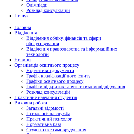
Олімпіади
Розклад консультацій
Пошук
Головна
Відділення
Відділення обліку, фінансів та сфери
обслуговування
Відділення правознавства та інформаційних
технологій
Новини
Організація освітнього процесу
Нормативні документи
Графік кваліфікаційного іспиту
Графіки освітнього процесу
Графіки відкритих занять та взаємовідвідування
Розклад консультацій
Практичне навчання студентів
Виховна робота
Загальні відомості
Психологічна служба
Практичний психолог
Нормативна база
Студентське самоврядування