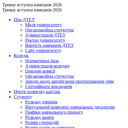
Триває вступна кампанія 2026
Триває вступна кампанія 2026
Про ДТЕУ
Місія університету
Організаційна структура
Адміністрація ДТЕУ
Ректор університету
Вартість навчання ДТЕУ
Сайт університету
Коледж
Нормативна база
Адміністрація коледжу
Циклові комісії
Організаційна структура
Заходи щодо запобігання протиправним діям
Сертифікати викладачів
Центр розвитку кар'єри
Студенту
Розклад дзвінків
Віртуальний комплекс навчальних дисциплін
Графіки навчального процесу
Розклад занять
Розмір стипендій
Розмір плати за навчання