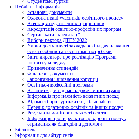
Студентські гуртки
Публічна інформація
Установчі документи
Охорона праці учасників освітнього процесу
Атестація педагогічних працівників
Акредитація освітньо-професійних програм
Сертифікати акредитації
Вибори ректора ДТЕУ 2022
Умови доступності закладу освіти для навчання
осіб з особливими освітніми потребами
Звіти директора про реалізацію Програми
розвитку коледжу
Призначення стипендій
Фінансові документи
Запобігання і виявлення корупції
Освітньо-професійні програми
Алгоритм дій під час надзвичайної ситуації
Інформація про наявність вакантних посад
Відомості про гуртожитки, вільні місця
Перелік додаткових освітніх та інших послуг
Результати моніторингу якості освіти
Інформація про перелік товарів, робіт і послуг,
отриманих як благодійна допомога
Бібліотека
Інформація для абітурієнтів