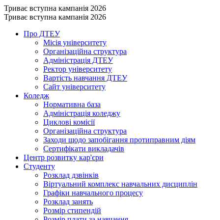
Триває вступна кампанія 2026
Триває вступна кампанія 2026
Про ДТЕУ
Місія університету
Організаційна структура
Адміністрація ДТЕУ
Ректор університету
Вартість навчання ДТЕУ
Сайт університету
Коледж
Нормативна база
Адміністрація коледжу
Циклові комісії
Організаційна структура
Заходи щодо запобігання протиправним діям
Сертифікати викладачів
Центр розвитку кар'єри
Студенту
Розклад дзвінків
Віртуальний комплекс навчальних дисциплін
Графіки навчального процесу
Розклад занять
Розмір стипендій
Розмір плати за навчання