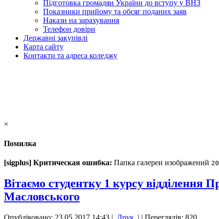
Підготовка громадян України до вступу у ВНЗ
Показники прийому та обсяг поданих заяв
Накази на зарахування
Телефон довіри
Державні закупівлі
Карта сайту
Контакти та адреса коледжу
×
Помилка
[sigplus] Критическая ошибка:
Папка галереи изображений
20
Вітаємо студентку 1 курсу відділення 
Масловського
Опубліковано: 23.05.2017 14:43
|
Друк
|
| Переглядів: 820