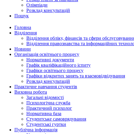
Олімпіади
Розклад консультацій
Пошук
Головна
Відділення
Відділення обліку, фінансів та сфери обслуговуванн
Відділення правознавства та інформаційних технол
Новини
Організація освітнього процесу
Нормативні документи
Графік кваліфікаційного іспиту
Графіки освітнього процесу
Графіки відкритих занять та взаємовідвідування
Розклад консультацій
Практичне навчання студентів
Виховна робота
Загальні відомості
Психологічна служба
Практичний психолог
Нормативна база
Студентське самоврядування
Студентські гуртки
Публічна інформація