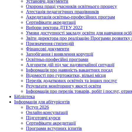
Установчі документи
Охорона праці учасників освітнього процесу
Атестація педагогічних працівників
Акредитація освітньо-професійних програм
Сертифікати акредитації
Вибори ректора ДТЕУ 2022
Умови доступності закладу освіти для навчання осі
Звіти директора про реалізацію Програми розвитку
Призначення стипендій
Фінансові документи
Запобігання і виявлення корупції
Освітньо-професійні програми
Алгоритм дій під час надзвичайної ситуації
Інформація про наявність вакантних посад
Відомості про гуртожитки, вільні місця
Перелік додаткових освітніх та інших послуг
Результати моніторингу якості освіти
Інформація про перелік товарів, робіт і послуг, от
Бібліотека
Інформація для абітурієнтів
Вступ 2026
Онлайн-консультації
Підготовчі курси
Сертифікати акредитації
Програми вступних іспитів