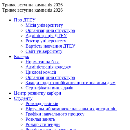
Триває вступна кампанія 2026
Триває вступна кампанія 2026
Про ДТЕУ
Місія університету
Організаційна структура
Адміністрація ДТЕУ
Ректор університету
Вартість навчання ДТЕУ
Сайт університету
Коледж
Нормативна база
Адміністрація коледжу
Циклові комісії
Організаційна структура
Заходи щодо запобігання протиправним діям
Сертифікати викладачів
Центр розвитку кар'єри
Студенту
Розклад дзвінків
Віртуальний комплекс навчальних дисциплін
Графіки навчального процесу
Розклад занять
Розмір стипендій
Розмір плати за навчання