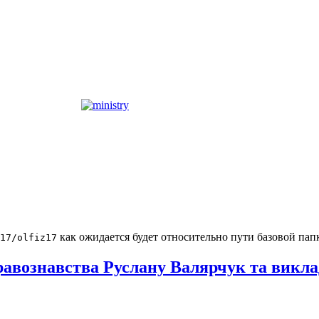
как ожидается будет относительно пути базовой пап
17/olfiz17
Правознавства Руслану Валярчук та викл