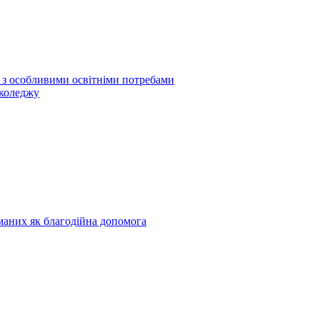
б з особливими освітніми потребами
 коледжу
риманих як благодійна допомога