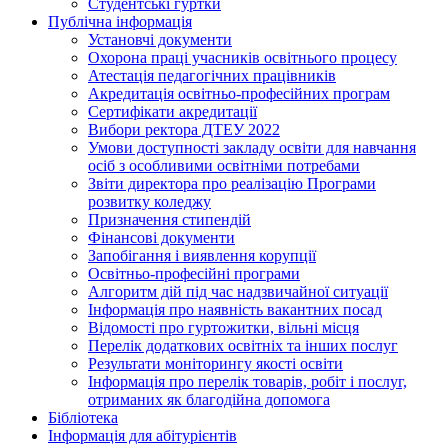
Студентські гуртки
Публічна інформація
Установчі документи
Охорона праці учасників освітнього процесу
Атестація педагогічних працівників
Акредитація освітньо-професійних програм
Сертифікати акредитації
Вибори ректора ДТЕУ 2022
Умови доступності закладу освіти для навчання
осіб з особливими освітніми потребами
Звіти директора про реалізацію Програми
розвитку коледжу
Призначення стипендій
Фінансові документи
Запобігання і виявлення корупції
Освітньо-професійні програми
Алгоритм дій під час надзвичайної ситуації
Інформація про наявність вакантних посад
Відомості про гуртожитки, вільні місця
Перелік додаткових освітніх та інших послуг
Результати моніторингу якості освіти
Інформація про перелік товарів, робіт і послуг,
отриманих як благодійна допомога
Бібліотека
Інформація для абітурієнтів