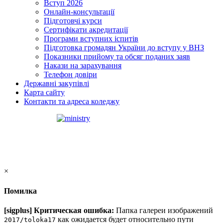
Вступ 2026
Онлайн-консультації
Підготовчі курси
Сертифікати акредитації
Програми вступних іспитів
Підготовка громадян України до вступу у ВНЗ
Показники прийому та обсяг поданих заяв
Накази на зарахування
Телефон довіри
Державні закупівлі
Карта сайту
Контакти та адреса коледжу
×
Помилка
[sigplus] Критическая ошибка:
Папка галереи изображений
как ожидается будет относительно пути
2017/toloka17