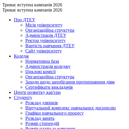
Триває вступна кампанія 2026
Триває вступна кампанія 2026
Про ДТЕУ
Місія університету
Організаційна структура
Адміністрація ДТЕУ
Ректор університету
Вартість навчання ДТЕУ
Сайт університету
Коледж
Нормативна база
Адміністрація коледжу
Циклові комісії
Організаційна структура
Заходи щодо запобігання протиправним діям
Сертифікати викладачів
Центр розвитку кар'єри
Студенту
Розклад дзвінків
Віртуальний комплекс навчальних дисциплін
Графіки навчального процесу
Розклад занять
Розмір стипендій
Розмір плати за навчання