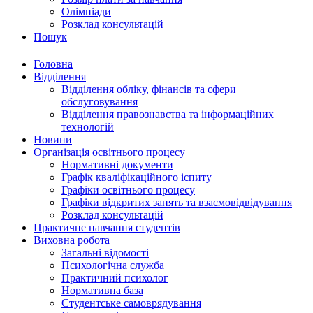
Олімпіади
Розклад консультацій
Пошук
Головна
Відділення
Відділення обліку, фінансів та сфери
обслуговування
Відділення правознавства та інформаційних
технологій
Новини
Організація освітнього процесу
Нормативні документи
Графік кваліфікаційного іспиту
Графіки освітнього процесу
Графіки відкритих занять та взаємовідвідування
Розклад консультацій
Практичне навчання студентів
Виховна робота
Загальні відомості
Психологічна служба
Практичний психолог
Нормативна база
Студентське самоврядування